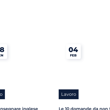
8
04
EN
FEB
o
Lavoro
nsegnare inglese
Le 10 domande da non f