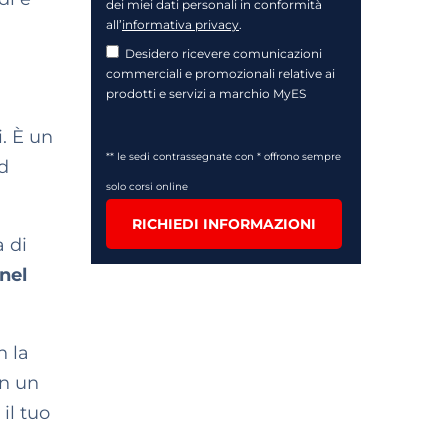
dei miei dati personali in conformità
all’
informativa privacy
.
Desidero ricevere comunicazioni
commerciali e promozionali relative ai
prodotti e servizi a marchio MyES
i. È un
** le sedi contrassegnate con * offrono sempre
ad
solo corsi online
RICHIEDI INFORMAZIONI
a di
 nel
n la
in un
il tuo