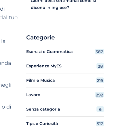
Giorni della settimana: come si
dicono in inglese?
 di
dal tuo
Categorie
 la
Esercizi e Grammatica
387
ienda
Esperienze MyES
28
Film e Musica
219
negli
Lavoro
292
 o di
Senza categoria
6
Tips e Curiosità
517