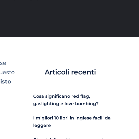
ese
Articoli recenti
questo
isto
Cosa significano red flag,
gaslighting e love bombing?
I migliori 10 libri in inglese facili da
leggere