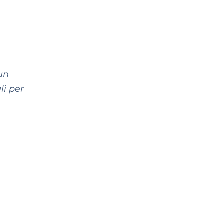
un
li per