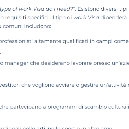
ype of work Visa do I need?
“. Esistono diversi tipi
requisiti specifici. Il tipo di
work Visa
dipenderà 
più comuni includono:
professionisti altamente qualificati in campi come
.
i o manager che desiderano lavorare presso un’az
vestitori che vogliono avviare o gestire un’attività 
che partecipano a programmi di scambio culturali
zionali nelle arti, nello sport o in altre aree.