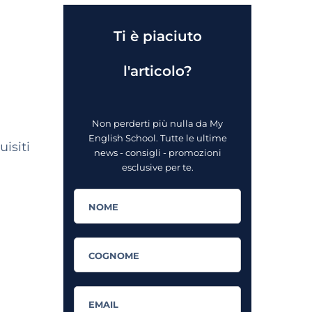
Ti è piaciuto
l'articolo?
Non perderti più nulla da My
English School. Tutte le ultime
isiti
news - consigli - promozioni
esclusive per te.