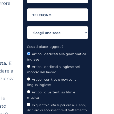
rrore
Cosa ti piace leggere?
Articoli dedicati alla grammatica
inglese
sta.
È
Articoli dedicati a inglese nel
iare a
mondo del lavoro
azienza
Articoli con tips e new sulla
lingua inglese
Articoli divertenti su film e
musica
 le
In quanto di età superiore ai 16 anni,
sto
dichiaro di acconsentire al trattamento
di è