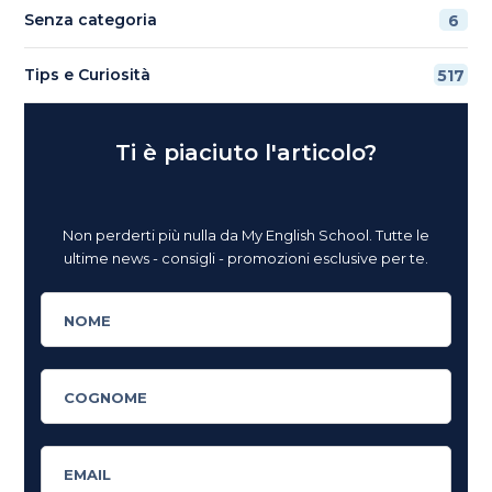
Senza categoria
6
Tips e Curiosità
517
Ti è piaciuto l'articolo?
Non perderti più nulla da My English School. Tutte le
ultime news - consigli - promozioni esclusive per te.