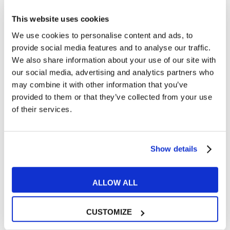
This website uses cookies
Candidati qui
We use cookies to personalise content and ads, to
provide social media features and to analyse our traffic.
We also share information about your use of our site with
our social media, advertising and analytics partners who
Le 10 domande da non fare
may combine it with other information that you’ve
a un colloquio di lavoro
provided to them or that they’ve collected from your use
4 FEBBRAIO 2016
of their services.
Tutto quello che devi
sapere sul Super Bowl
Show details
5 FEBBRAIO 2016
ALLOW ALL
CUSTOMIZE
Articoli correlati