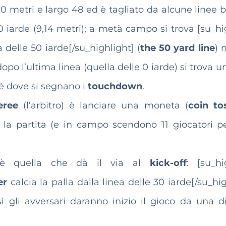
10 metri e largo 48 ed è tagliato da alcune linee 
10 iarde (9,14 metri); a metà campo si trova [su_hi
delle 50 iarde[/su_highlight] (
the 50 yard line
) 
dopo l’ultima linea (quella delle 0 iarde) si trova 
è dove si segnano i
touchdown
.
eree
(l’arbitro) è lanciare una moneta (
coin to
 la partita (e in campo scendono 11 giocatori p
 è quella che dà il via al
kick-off
: [su_hi
er
calcia la palla dalla linea delle 30 iarde[/su_hi
sì gli avversari daranno inizio il gioco da una d