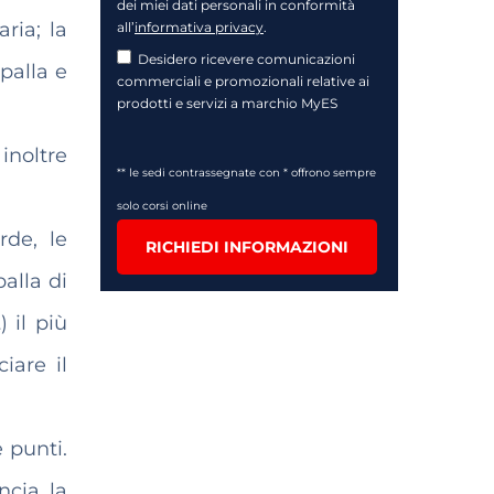
dei miei dati personali in conformità
ria; la
all’
informativa privacy
.
Desidero ricevere comunicazioni
 palla e
commerciali e promozionali relative ai
prodotti e servizi a marchio MyES
 inoltre
** le sedi contrassegnate con * offrono sempre
solo corsi online
rde, le
RICHIEDI INFORMAZIONI
palla di
t
) il più
iare il
 punti.
ncia la