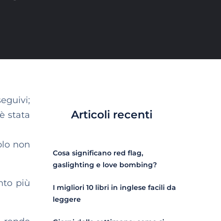
eguivi;
Articoli recenti
è stata
olo non
Cosa significano red flag,
gaslighting e love bombing?
nto più
I migliori 10 libri in inglese facili da
leggere