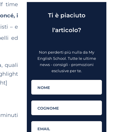
lf time
Ti è piaciuto
oncé, i
sti – e
l'articolo?
elli ed
Non perderti più nulla da My
English School. Tutte le ultime
, quali
news - consigli - promozioni
esclusive per te.
light
ht]
 minuti