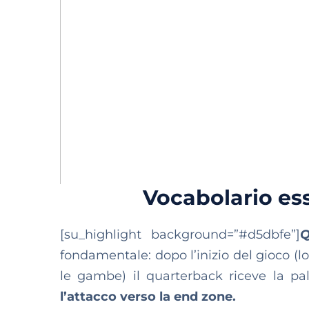
Vocabolario es
[su_highlight background=”#d5dbfe”]
Q
fondamentale: dopo l’inizio del gioco (l
le gambe) il quarterback riceve la pa
l’attacco verso la end zone.