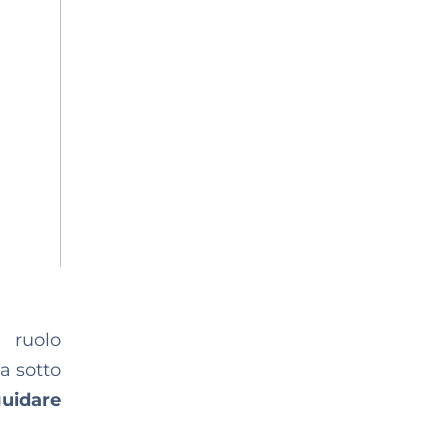
n ruolo
a sotto
guidare