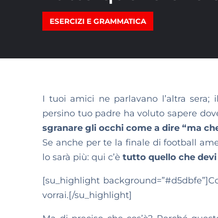
ESERCIZI E GRAMMATICA
I tuoi amici ne parlavano l’altra sera; 
persino tuo padre ha voluto sapere dove 
sgranare gli occhi come a dire “ma che
Se anche per te la finale di football am
lo sarà più: qui c’è
tutto quello che devi
[su_highlight background=”#d5dbfe”]Co
vorrai.[/su_highlight]