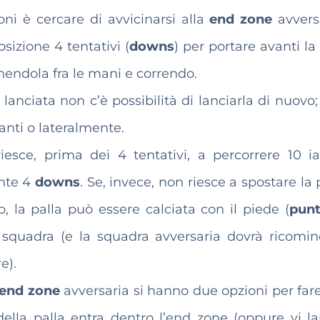
oni è cercare di avvicinarsi alla
end zone
avversa
sizione 4 tentativi (
downs
) per portare avanti la
enendola fra le mani e correndo.
lanciata non c’è possibilità di lanciarla di nuovo;
anti o lateralmente.
esce, prima dei 4 tentativi, a percorrere 10 ia
nte 4
downs
. Se, invece, non riesce a spostare la 
o, la palla può essere calciata con il piede (
pun
a squadra (e la squadra avversaria dovrà ricominc
e).
end zone
avversaria si hanno due opzioni per fare
ella palla entra dentro l’end zone (oppure vi la