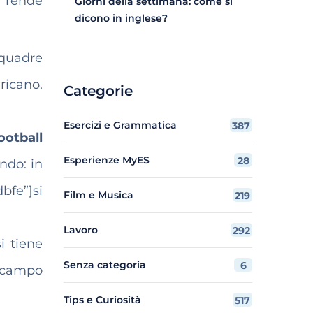
o rende
Giorni della settimana: come si
dicono in inglese?
squadre
ricano.
Categorie
Esercizi e Grammatica
387
ootball
Esperienze MyES
28
ndo: in
bfe”]si
Film e Musica
219
Lavoro
292
i tiene
Senza categoria
6
 campo
Tips e Curiosità
517