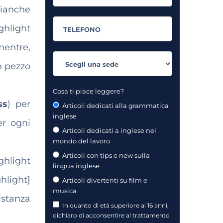
bianche
ghlight
mentre,
un pezzo
Cosa ti piace leggere?
ss
) per
Articoli dedicati alla grammatica
inglese
er ogni
Articoli dedicati a inglese nel
mondo del lavoro
Articoli con tips e new sulla
ghlight
lingua inglese
ghlight]
Articoli divertenti su film e
musica
istanza
In quanto di età superiore ai 16 anni,
dichiaro di acconsentire al trattamento