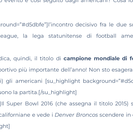
o evento è così seguito dagli americani? Cosa l
round=”#d5dbfe”]l’incontro decisivo fra le due 
 League, la lega statunitense di football ame
ica, quindi, il titolo di
campione mondiale di f
portivo più importante dell’anno! Non sto esagera
ti) gli americani [su_highlight background=”#d5d
ono la partita.[/su_highlight]
l Super Bowl 2016 (che assegna il titolo 2015) s
californiane e vede i
Denver Broncos
scendere in
ght]