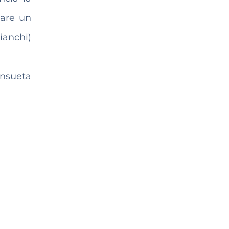
tare un
anchi)
onsueta