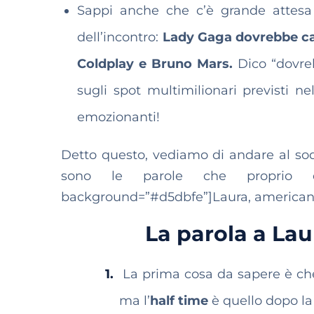
Sappi anche che c’è grande attes
dell’incontro:
Lady Gaga dovrebbe can
Coldplay e Bruno Mars.
Dico “dovreb
sugli spot multimilionari previsti ne
emozionanti!
Detto questo, vediamo di andare al sodo
sono le parole che proprio de
background=”#d5dbfe”]Laura, americana d
La parola a Lau
La prima cosa da sapere è che
ma l’
half time
è quello dopo la