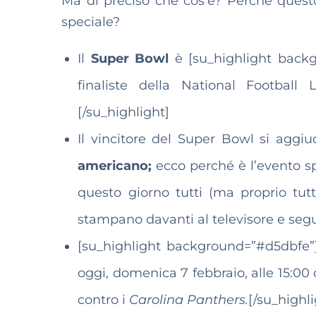
Ma di preciso che cos’è? Perché quest
speciale?
Il
Super Bowl
è [su_highlight backg
finaliste della National Football
[/su_highlight]
Il vincitore del Super Bowl si aggiud
americano;
ecco perché è l’evento s
questo giorno tutti (ma proprio tut
stampano davanti al televisore e segu
[su_highlight background=”#d5dbfe”]I
oggi, domenica 7 febbraio, alle 15:00 
contro i
Carolina Panthers.
[/su_highli