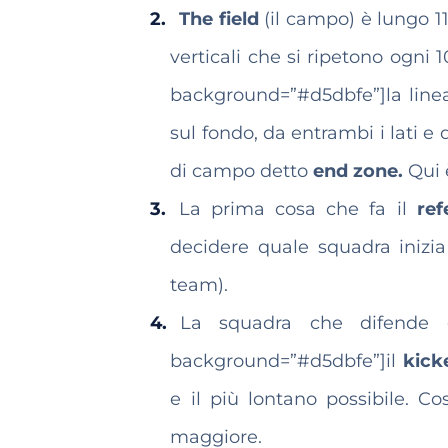
The field
(il campo) è lungo 1
verticali che si ripetono ogni 
background=”#d5dbfe”]la linea 
sul fondo, da entrambi i lati e 
di campo detto
end zone.
Qui 
La prima cosa che fa il
ref
decidere quale squadra inizia
team).
La squadra che difende
background=”#d5dbfe”]il
kick
e il più lontano possibile. Co
maggiore.