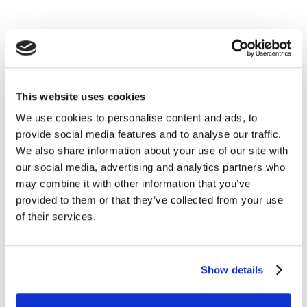
This website uses cookies
We use cookies to personalise content and ads, to
Lavoro
provide social media features and to analyse our traffic.
We also share information about your use of our site with
our social media, advertising and analytics partners who
L’importanza di un corso di inglese per chi
may combine it with other information that you’ve
vuole lavorare come manager
provided to them or that they’ve collected from your use
of their services.
READ MORE
Show details
05