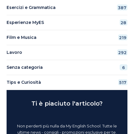
Esercizi e Grammatica
387
Esperienze MyES
28
Film e Musica
219
Lavoro
292
Senza categoria
6
Tips e Curiosità
517
Ti è piaciuto l'articolo?
Non perderti più nulla da My English School. Tutte le
ultime news - consigli - promozioni esclusive per te.