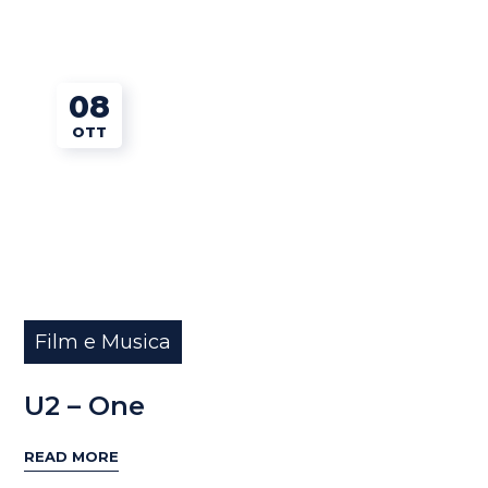
08
OTT
Film e Musica
U2 – One
READ MORE