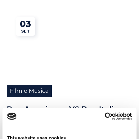
03
SET
Film e Musica
Rap Americano VS Rap Italiano:
tu da che parte stai?
READ MORE
This website uses cookies