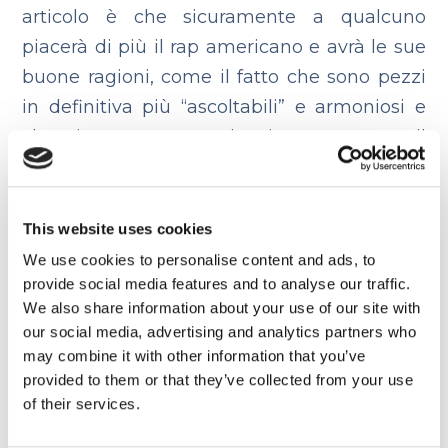
articolo è che sicuramente a qualcuno
piacerà di più il rap americano e avrà le sue
buone ragioni, come il fatto che sono pezzi
in definitiva più “ascoltabili” e armoniosi e
che i rapper americani, con tutto il
background che li sostiene e l’esperienza
acquisita nei decenni, oggi si concentrano
nel fare rap con una certa metrica che si
This website uses cookies
sposa con la base ma che non è sempre la
We use cookies to personalise content and ads, to
provide social media features and to analyse our traffic.
stessa (evitando come la peste il famoso
We also share information about your use of our site with
“effetto filastrocca” che purtroppo è
our social media, advertising and analytics partners who
effettivamente diffuso nei pezzi rap italiani).
may combine it with other information that you’ve
provided to them or that they’ve collected from your use
Quello che non mi piace, è che
il rap
of their services.
italiano viene screditato
solo perché