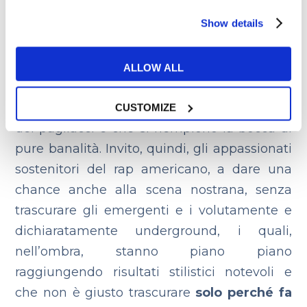
fratello minore e troppo spesso sabotato da
Show details
artisti POCO INTELLIGENTI che
scimmiottano i canoni della cultura hip hop
(non solo rap, anche nel djing, beatbox,
ALLOW ALL
breakdance) pur non appartenendogli e
risultando così agli occhi dei più solo come
CUSTOMIZE
dei pagliacci e che si riempiono la bocca di
pure banalità. Invito, quindi, gli appassionati
sostenitori del rap americano, a dare una
chance anche alla scena nostrana, senza
trascurare gli emergenti e i volutamente e
dichiaratamente underground, i quali,
nell’ombra, stanno piano piano
raggiungendo risultati stilistici notevoli e
che non è giusto trascurare
solo perché fa