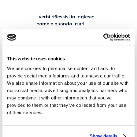
I verbi riflessivi in inglese:
come e quando usarli
23 MARZO 2018
I film di animazione in
uscita nel 2018
This website uses cookies
29 MARZO 2018
We use cookies to personalise content and ads, to
provide social media features and to analyse our traffic.
We also share information about your use of our site with
our social media, advertising and analytics partners who
Articoli correlati
may combine it with other information that you’ve
provided to them or that they’ve collected from your use
of their services.
17
Show details