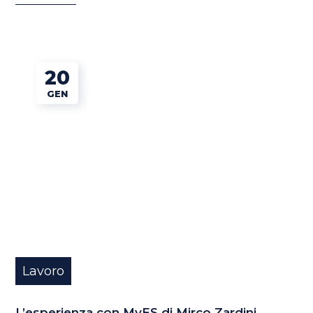
20
GEN
Lavoro
L’esperienza con MyES di Mirco Zardini,