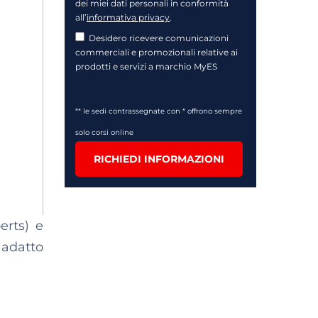
dei miei dati personali in conformità
all’
informativa privacy
.
Desidero ricevere comunicazioni
commerciali e promozionali relative ai
prodotti e servizi a marchio MyES
** le sedi contrassegnate con * offrono sempre
solo corsi online
RICHIEDI INFORMAZIONI
erts) e
 adatto