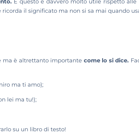
ento.
E questo è davvero molto utile rispetto alle
 ricorda il significato ma non si sa mai quando usa
e ma è altrettanto importante
come lo si dice.
Fa
miro ma ti amo);
n lei ma tu!);
lo su un libro di testo!