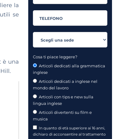
iere la
tili se
Cosa ti piace leggere?
t è una
Articoli dedicati alla grammatica
Hill.
inglese
Articoli dedicati a inglese nel
mondo del lavoro
Articoli con tips e new sulla
lingua inglese
Articoli divertenti su film e
musica
In quanto di età superiore ai 16 anni,
dichiaro di acconsentire al trattamento