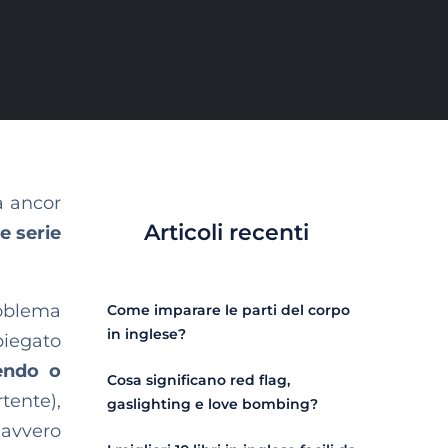
a ancor
Articoli recenti
e serie
roblema
Come imparare le parti del corpo
in inglese?
piegato
endo o
Cosa significano red flag,
rtente),
gaslighting e love bombing?
avvero