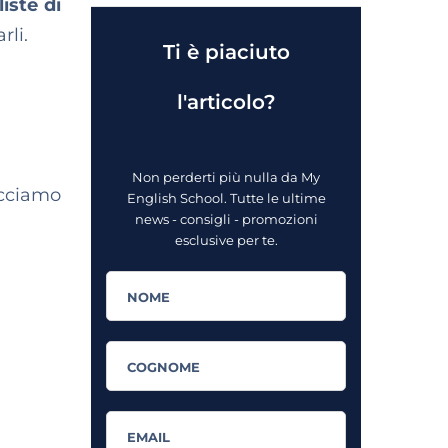
liste di
rli.
Ti è piaciuto
l'articolo?
Non perderti più nulla da My
cciamo
English School. Tutte le ultime
news - consigli - promozioni
esclusive per te.