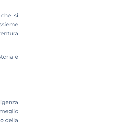
 che si
assieme
entura
storia è
ligenza
 meglio
o della