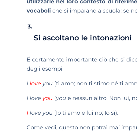
utilizzarle nel loro contesto di riferim
vocaboli
che si imparano a scuola: se ne
Si ascoltano le intonazioni
É certamente importante ciò che si dic
degli esempi:
I
love
you
(ti amo; non ti stimo né ti am
I love
you
(
you
e nessun altro. Non lui, no
I
love you
(Io ti amo e lui no; Io sì).
Come vedi, questo non potrai mai imparar