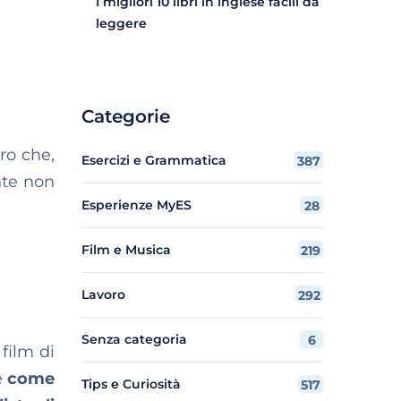
I migliori 10 libri in inglese facili da
leggere
Categorie
ro che,
Esercizi e Grammatica
387
ente non
Esperienze MyES
28
Film e Musica
219
Lavoro
292
Senza categoria
6
film di
e
come
Tips e Curiosità
517