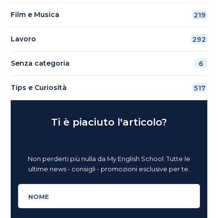
Film e Musica
219
Lavoro
292
Senza categoria
6
Tips e Curiosità
517
Ti è piaciuto l'articolo?
Non perderti più nulla da My English School. Tutte le
ultime news - consigli - promozioni esclusive per te.