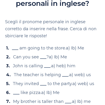
personali in inglese?
Scegli il pronome personale in inglese
corretto da inserire nella frase. Cerca di non
sbirciare le risposte!
___
am going to the store.
a) I
b) Me
Can you see
___
?
a) I
b) Me
John is calling
___
.
a) he
b) him
The teacher is helping
___
.
a) we
b) us
They invited
___
to the party.
a) we
b) us
___
like pizza.
a) I
b) Me
My brother is taller than
___
.
a) I
b) me