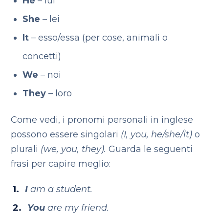
He
– lui
She
– lei
It
– esso/essa (per cose, animali o
concetti)
We
– noi
They
– loro
Come vedi, i pronomi personali in inglese
possono essere singolari
(I, you, he/she/it)
o
plurali
(we, you, they).
Guarda le seguenti
frasi per capire meglio:
I
am a student.
You
are my friend.