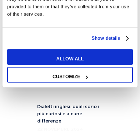
They
provided to them or that they’ve collected from your use
of their services.
She
Pronomi oggetto
Show details
a) him
b) her
c) us
d) me
e) them
f) you
ALLOW ALL
Risposte:
Alexandra P. – Teacher
CUSTOMIZE
Dialetti inglesi: quali sono i
più curiosi e alcune
differenze
22 NOVEMBRE 2024