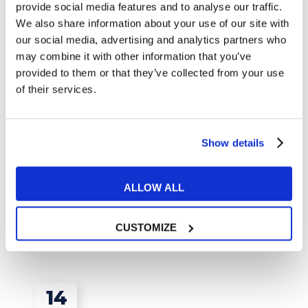
provide social media features and to analyse our traffic.
We also share information about your use of our site with
Come si festeggia il Natale:
our social media, advertising and analytics partners who
Inghilterra vs Stati Uniti
may combine it with other information that you’ve
20 DICEMBRE 2023
provided to them or that they’ve collected from your use
of their services.
Come prepararsi per
ottenere le certificazioni di
inglese a Bologna?
Show details
23 DICEMBRE 2023
ALLOW ALL
Articoli correlati
CUSTOMIZE
14