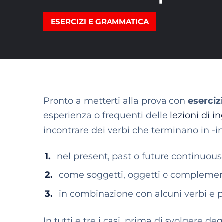
ESERCIZI E GRAMMATICA
Pronto a metterti alla prova con
eserciz
esperienza o frequenti delle
lezioni di i
incontrare dei verbi che terminano in -i
nel present, past o future continuo
come soggetti, oggetti o complemen
in combinazione con alcuni verbi e 
In tutti e tre i casi, prima di svolgere de