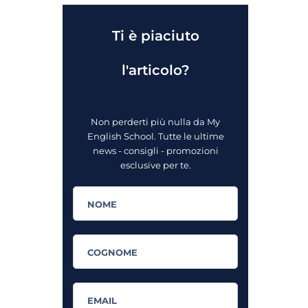
Ti è piaciuto
l'articolo?
Non perderti più nulla da My
English School. Tutte le ultime
news - consigli - promozioni
esclusive per te.