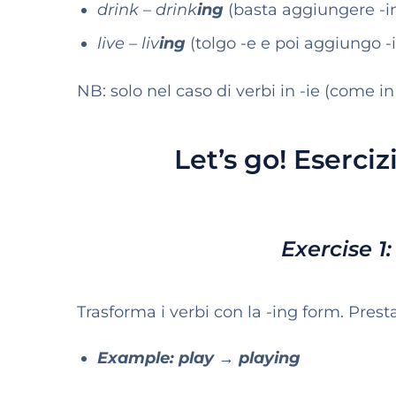
drink – drink
ing
(basta aggiungere -i
live – liv
ing
(tolgo -e e poi aggiungo -
NB: solo nel caso di verbi in -ie (come in
Let’s go! Eserciz
Exercise 1
Trasforma i verbi con la -ing form. Presta
Example: play → playing