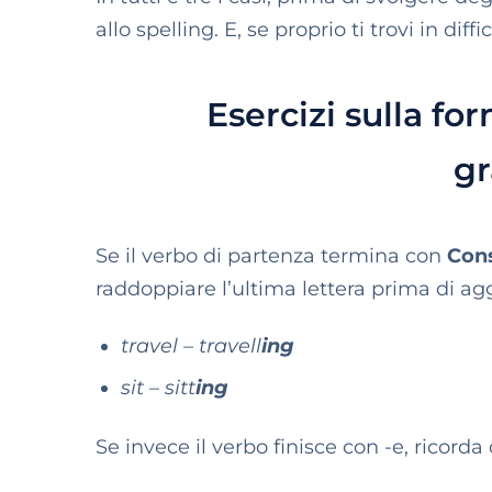
allo spelling. E, se proprio ti trovi in diff
Esercizi sulla fo
g
Se il verbo di partenza termina con
Cons
raddoppiare l’ultima lettera prima di ag
travel – travell
ing
sit – sitt
ing
Se invece il verbo finisce con -e, ricorda