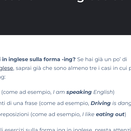
i in inglese sulla forma -ing?
Se hai già un po’ di
nglese
, saprai già che sono almeno tre i casi in cui 
ng:
us (come ad esempio,
I am
speaking
English
)
ti di una frase (come ad esempio,
Driving
is dan
preposizioni (come ad esempio,
I like
eating out
)
gli esercizi sulla forma ing in inglese, presta atten