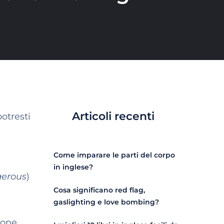
Articoli recenti
potresti
Come imparare le parti del corpo
in inglese?
gerous
)
Cosa significano red flag,
gaslighting e love bombing?
zione