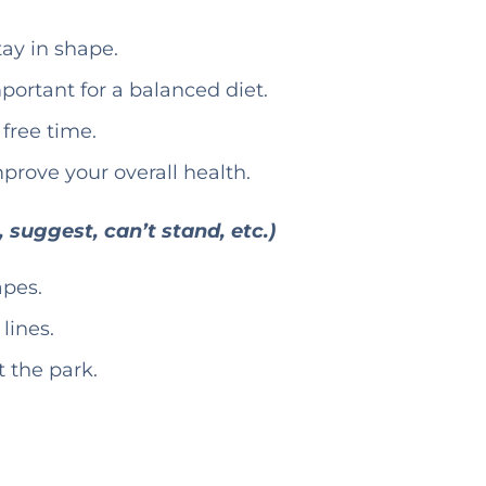
tay in shape.
portant for a balanced diet.
 free time.
mprove your overall health.
, suggest, can’t stand, etc.)
apes.
 lines.
 the park.