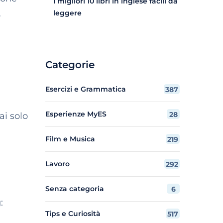
I migliori 10 libri in inglese facili da
…
leggere
Categorie
Esercizi e Grammatica
387
Esperienze MyES
28
rai solo
Film e Musica
219
Lavoro
292
Senza categoria
6
:
Tips e Curiosità
517