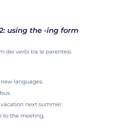
2: using the -ing form
m dei verbi tra le parentesi.
n) new languages.
 bus.
n vacation next summer.
e to the meeting.