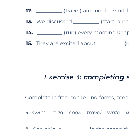
__________ (travel) around the worl
We discussed __________ (start) a ne
__________ (run) every morning kee
They are excited about __________ (m
Exercise 3: completing 
Completa le frasi con le -ing forms, scegl
swim – read – cook – travel – write – 