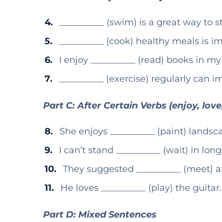
__________ (swim) is a great way to s
__________ (cook) healthy meals is im
I enjoy __________ (read) books in my
__________ (exercise) regularly can i
Part C: After Certain Verbs (enjoy, love
She enjoys __________ (paint) landsc
I can’t stand __________ (wait) in long
They suggested __________ (meet) at
He loves __________ (play) the guitar.
Part D: Mixed Sentences