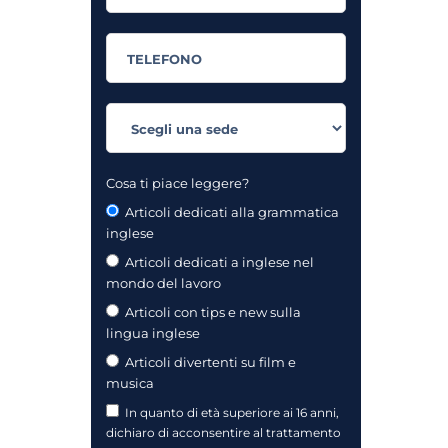
Cosa ti piace leggere?
Articoli dedicati alla grammatica
inglese
Articoli dedicati a inglese nel
mondo del lavoro
Articoli con tips e new sulla
lingua inglese
Articoli divertenti su film e
musica
In quanto di età superiore ai 16 anni,
dichiaro di acconsentire al trattamento