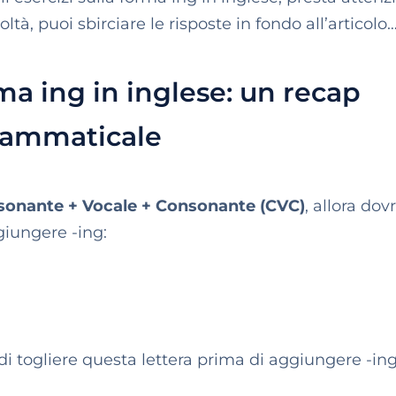
icoltà, puoi sbirciare le risposte in fondo all’articolo
rma ing in inglese: un recap
rammaticale
onante + Vocale + Consonante (CVC)
, allora dov
giungere -ing:
 di togliere questa lettera prima di aggiungere -ing