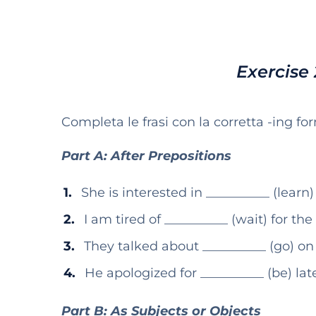
Exercise 
Completa le frasi con la corretta -ing for
Part A: After Prepositions
She is interested in __________ (lear
I am tired of __________ (wait) for the
They talked about __________ (go) o
He apologized for __________ (be) lat
Part B: As Subjects or Objects