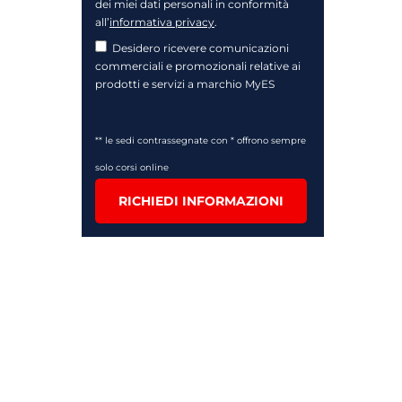
dei miei dati personali in conformità
all’
informativa privacy
.
Desidero ricevere comunicazioni
commerciali e promozionali relative ai
prodotti e servizi a marchio MyES
** le sedi contrassegnate con * offrono sempre
solo corsi online
RICHIEDI INFORMAZIONI