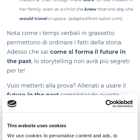
her family, even as a child she
knew
that one day she
would travel
in space.
(adapted from sutori.com)
Nota come i tempi verbali in grassetto
permettono di ordinare i fatti della storia.
Adesso che sai
come si forma il future in
the past
, lo storytelling non avrà più segreti
per te!
Vuoi metterti alla prova? Allenati a usare il
future in the past
completando queste
frasi. Se hai qualche esitazione, non temere:
un
corso di inglese online
può fare al caso
tuo!
This website uses cookies
We use cookies to personalise content and ads, to
When I was I child, I dreamt I ____