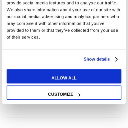
provide social media features and to analyse our traffic.
We also share information about your use of our site with
I was going to ____ but something
our social media, advertising and analytics partners who
interrupted me.
may combine it with other information that you’ve
provided to them or that they’ve collected from your use
I remember my mother telling me I ____
of their services.
I never imagined that one day I ____
When I started learning English with
Show details
MyES, I knew that sooner or later I ____
I never believed that eventually ____
ALLOW ALL
My best friend predicted that ____
CUSTOMIZE
Alexandra P. –
Teacher