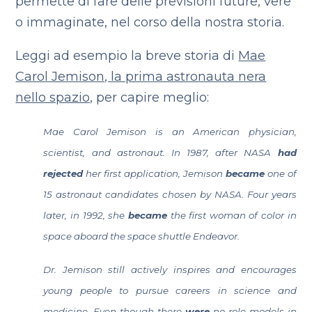
permette di fare delle previsioni future, vere
o immaginate, nel corso della nostra storia.
Leggi ad esempio la breve storia di
Mae
Carol Jemison, la prima astronauta nera
nello spazio,
per capire meglio:
Mae Carol Jemison is an American physician,
scientist, and astronaut. In 1987, after NASA
had
rejected
her first application, Jemison
became
one of
15 astronaut candidates chosen by NASA. Four years
later, in 1992, she
became
the first woman of color in
space aboard the space shuttle Endeavor.
Dr. Jemison still actively inspires and encourages
young people to pursue careers in science and
medicine. Even though there
were
no role models in