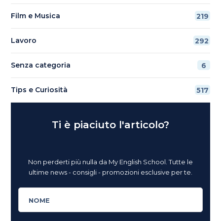
Film e Musica
219
Lavoro
292
Senza categoria
6
Tips e Curiosità
517
Ti è piaciuto l'articolo?
Non perderti più nulla da My English School. Tutte le
ultime news - consigli - promozioni esclusive per te.