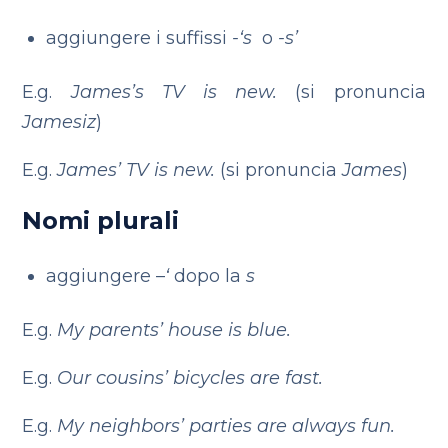
aggiungere i suffissi
-‘s
o
-s’
E.g.
James’s TV is new.
(si pronuncia
Jamesiz
)
E.g.
James’ TV is new.
(si pronuncia
James
)
Nomi plurali
aggiungere –
‘
dopo la
s
E.g.
My parents’ house is blue.
E.g.
Our cousins’ bicycles are fast.
E.g.
My neighbors’ parties are always fun.