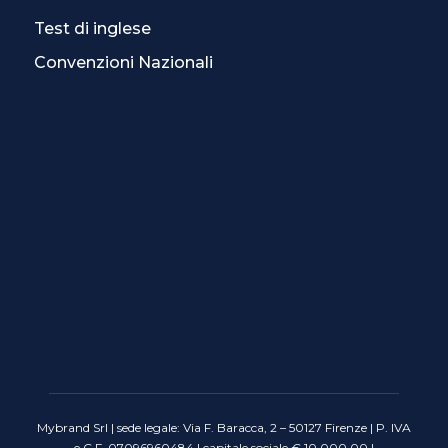
Test di inglese
Convenzioni Nazionali
Mybrand Srl | sede legale: Via F. Baracca, 2 – 50127 Firenze | P. IVA
e C.F. 07096960484 | capitale sociale € 10.000,00 |