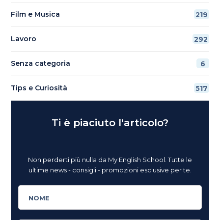
Film e Musica
219
Lavoro
292
Senza categoria
6
Tips e Curiosità
517
Ti è piaciuto l'articolo?
Non perderti più nulla da My English School. Tutte le
ultime news - consigli - promozioni esclusive per te.