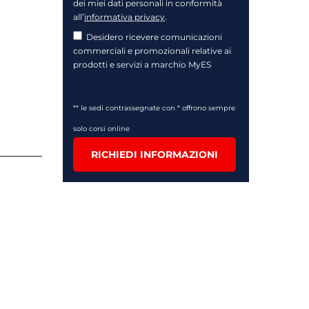
dei miei dati personali in conformità
all’
informativa privacy
.
Desidero ricevere comunicazioni
commerciali e promozionali relative ai
prodotti e servizi a marchio MyES
** le sedi contrassegnate con * offrono sempre
solo corsi online
RICHIEDI INFORMAZIONI