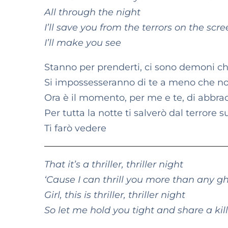
All through the night
I’ll save you from the terrors on the scr
I’ll make you see
Stanno per prenderti, ci sono demoni c
Si impossesseranno di te a meno che no
Ora è il momento, per me e te, di abbracc
Per tutta la notte ti salverò dal terrore 
Ti farò vedere
That it’s a thriller, thriller night
‘Cause I can thrill you more than any g
Girl, this is thriller, thriller night
So let me hold you tight and share a killer