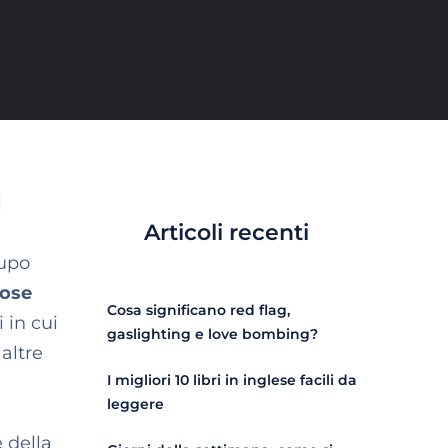
l
Articoli recenti
lupo
tose
Cosa significano red flag,
 in cui
gaslighting e love bombing?
altre
I migliori 10 libri in inglese facili da
a
leggere
 della