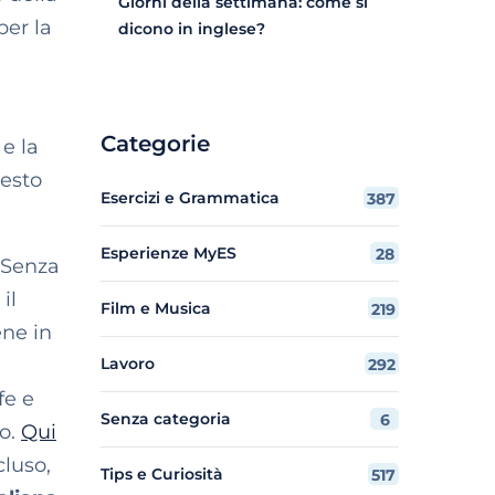
Giorni della settimana: come si
per la
dicono in inglese?
Categorie
e la
uesto
Esercizi e Grammatica
387
Esperienze MyES
28
 Senza
il
Film e Musica
219
ene in
Lavoro
292
fe e
Senza categoria
6
go.
Qui
cluso,
Tips e Curiosità
517