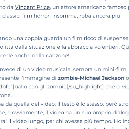
ito da
Vincent Price
, un attore americano famoso 
i classici film horror. Insomma, roba ancora più
uando una coppia guarda un film ricco di suspense 
ofitta dalla situazione e la abbraccia volentieri. Q
cede anche nella canzone!
invece di un video musicale, sembra un mini-film.
resente l’immagine di
zombie-Michael Jackson
o 
e”]ballo con gli zombie[/su_highlight] che ci vi
zone.
da quella del video. Il testo è lo stesso, però stro
ine, e ovviamente, il video ha un suo proprio dialo
erai il video lungo, per chi avesse più tempo. Ho in