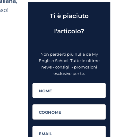
aliana
,
nso!
Ti è piaciuto
l'articolo?
Non perderti più nulla da My
English School. Tutte le ultime
news - consigli - promozioni
esclusive per te.