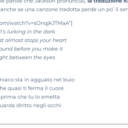
re le parole che Jackson pronuncia),
la traduzione it
o… anche se una canzone tradotta perde un po’ il se
.com/watch?v=sOnqjkJTMaA”]
’s lurking in the dark
at almost stops your heart
 sound before you make it
right between the eyes
iaco sta in agguato nel buio
he quasi ti ferma il cuore
o prima che tu lo emetta
guarda diritto negli occhi