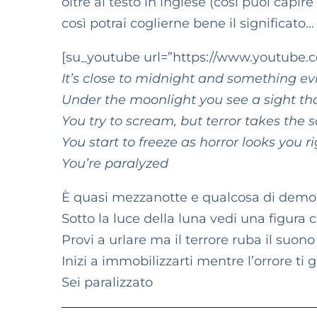
oltre al testo in inglese (così puoi capi
così potrai coglierne bene il significat
[su_youtube url=”https://www.youtube
It’s close to midnight and something evil
Under the moonlight you see a sight th
You try to scream, but terror takes the
You start to freeze as horror looks you 
You’re paralyzed
È quasi mezzanotte e qualcosa di demon
Sotto la luce della luna vedi una figura c
Provi a urlare ma il terrore ruba il suon
Inizi a immobilizzarti mentre l’orrore ti 
Sei paralizzato