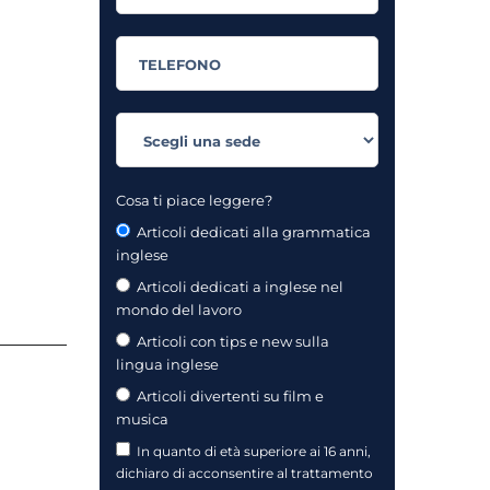
Cosa ti piace leggere?
Articoli dedicati alla grammatica
inglese
Articoli dedicati a inglese nel
mondo del lavoro
Articoli con tips e new sulla
lingua inglese
Articoli divertenti su film e
musica
In quanto di età superiore ai 16 anni,
dichiaro di acconsentire al trattamento