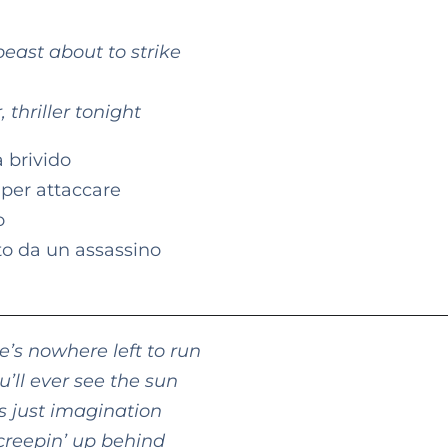
east about to strike
, thriller tonight
a brivido
 per attaccare
o
to da un assassino
e’s nowhere left to run
’ll ever see the sun
s just imagination
 creepin’ up behind