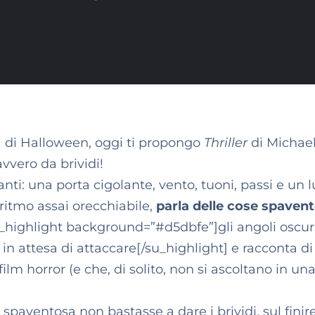
 di Halloween, oggi ti propongo
Thriller
di Michae
vvero da brividi!
tanti: una porta cigolante, vento, tuoni, passi e un 
ritmo assai orecchiabile,
parla delle cose spaven
u_highlight background=”#d5dbfe”]gli angoli oscuri
in attesa di attaccare[/su_highlight] e racconta di 
m horror (e che, di solito, non si ascoltano in un
spaventosa non bastasse a dare i brividi, sul finire