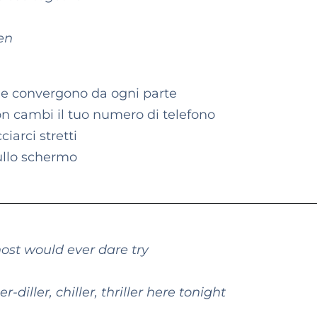
een
he convergono da ogni parte
n cambi il tuo numero di telefono
iarci stretti
sullo schermo
host would ever dare try
-diller, chiller, thriller here tonight