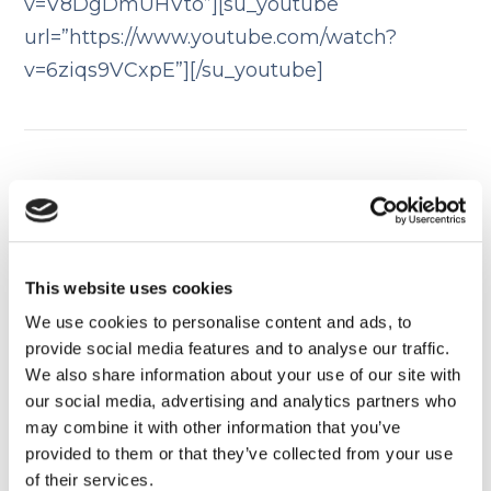
v=V8DgDmUHVto”][su_youtube
url=”https://www.youtube.com/watch?
v=6ziqs9VCxpE”][/su_youtube]
Trasferirsi e lavorare a Malta
18 AGOSTO 2016
This website uses cookies
8 film per imparare l'inglese
We use cookies to personalise content and ads, to
22 AGOSTO 2016
provide social media features and to analyse our traffic.
We also share information about your use of our site with
our social media, advertising and analytics partners who
may combine it with other information that you’ve
provided to them or that they’ve collected from your use
Articoli correlati
of their services.