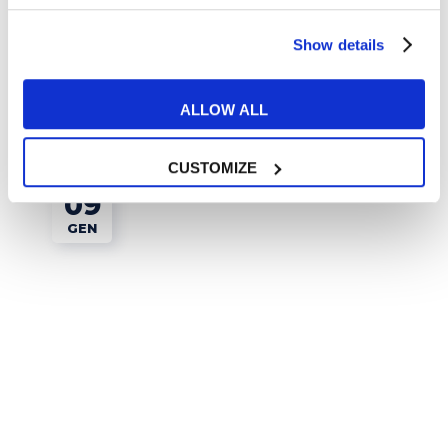
Corsi di inglese a Torino per studenti: guida
per sceglierli
Show details
READ MORE
ALLOW ALL
CUSTOMIZE
09
GEN