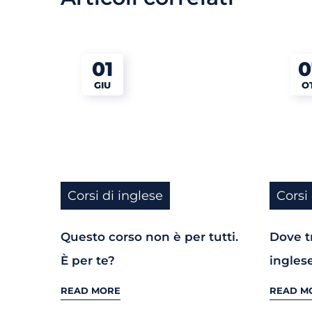
01
0
GIU
O
Corsi di inglese
Corsi
Questo corso non è per tutti.
Dove tr
È per te?
ingles
READ MORE
READ M