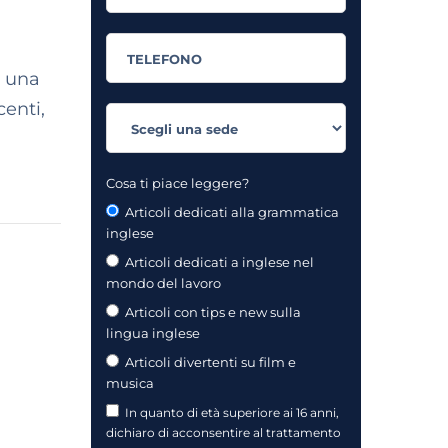
e una
centi,
Cosa ti piace leggere?
Articoli dedicati alla grammatica
inglese
Articoli dedicati a inglese nel
mondo del lavoro
Articoli con tips e new sulla
lingua inglese
Articoli divertenti su film e
musica
In quanto di età superiore ai 16 anni,
dichiaro di acconsentire al trattamento