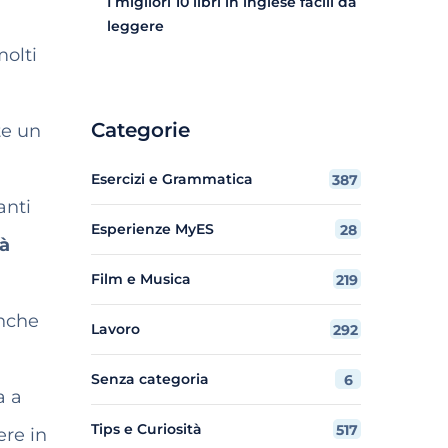
I migliori 10 libri in inglese facili da
leggere
molti
Categorie
te un
Esercizi e Grammatica
387
anti
Esperienze MyES
28
rà
Film e Musica
219
anche
Lavoro
292
Senza categoria
6
a a
Tips e Curiosità
517
ere in