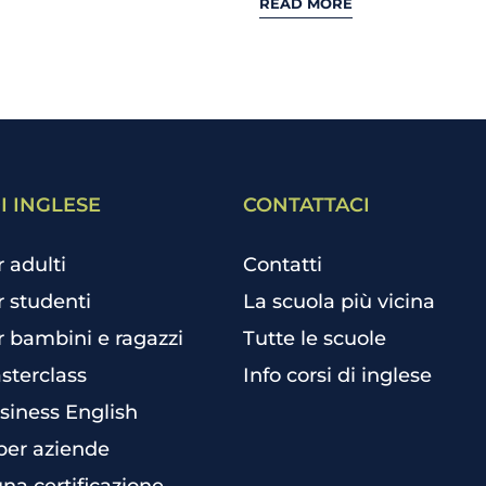
READ MORE
I INGLESE
CONTATTACI
r adulti
Contatti
r studenti
La scuola più vicina
r bambini e ragazzi
Tutte le scuole
sterclass
Info corsi di inglese
siness English
per aziende
una certificazione