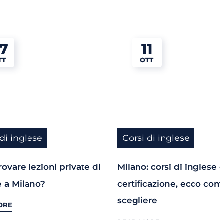
7
11
TT
OTT
 di inglese
Corsi di inglese
ovare lezioni private di
Milano: corsi di inglese
e a Milano?
certificazione, ecco co
scegliere
ORE