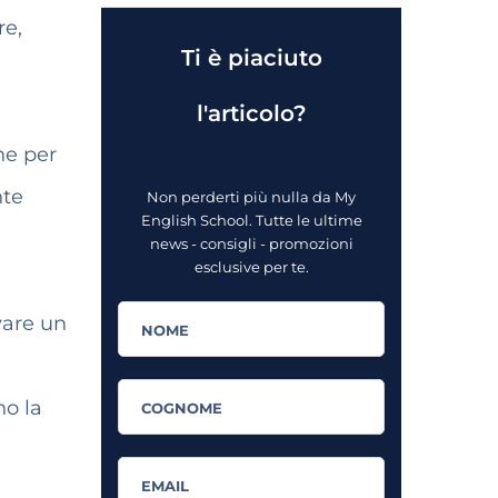
re,
Ti è piaciuto
l'articolo?
che per
nte
Non perderti più nulla da My
English School. Tutte le ultime
news - consigli - promozioni
esclusive per te.
vare un
no la