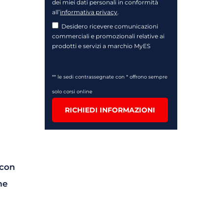
dei miei dati personali in conformità
all’
informativa privacy
.
Desidero ricevere comunicazioni
commerciali e promozionali relative ai
prodotti e servizi a marchio MyES
** le sedi contrassegnate con * offrono sempre
solo corsi online
RICHIEDI INFORMAZIONI
 con
me