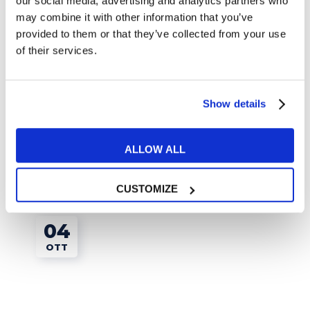
our social media, advertising and analytics partners who
may combine it with other information that you’ve
provided to them or that they’ve collected from your use
of their services.
Tips e Curiosità
Festa della mamma in America: curiosità e
Show details
tradizioni
ALLOW ALL
READ MORE
CUSTOMIZE
04
OTT