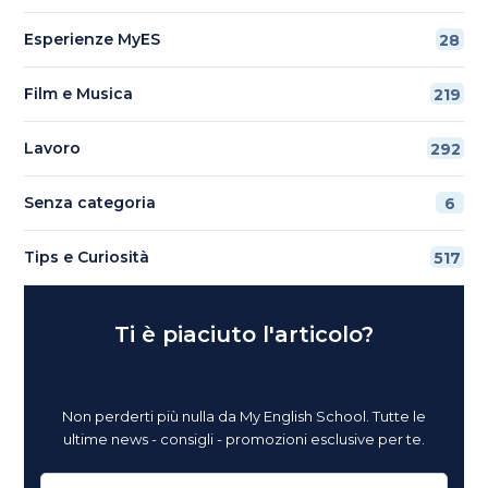
Esperienze MyES
28
Film e Musica
219
Lavoro
292
Senza categoria
6
Tips e Curiosità
517
Ti è piaciuto l'articolo?
Non perderti più nulla da My English School. Tutte le
ultime news - consigli - promozioni esclusive per te.