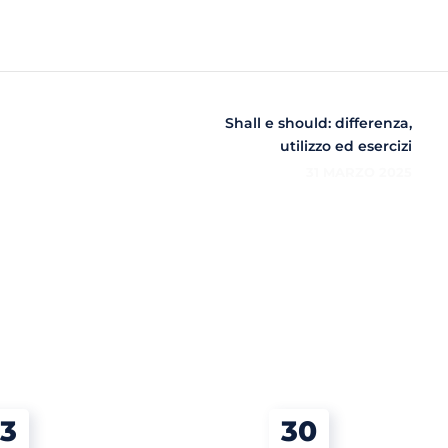
Shall e should: differenza,
utilizzo ed esercizi
31 MARZO 2025
3
30