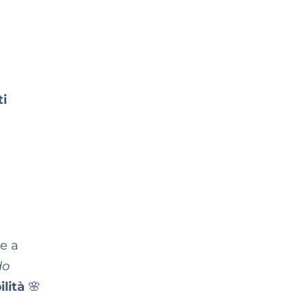
i
e a
do
lità
🌸