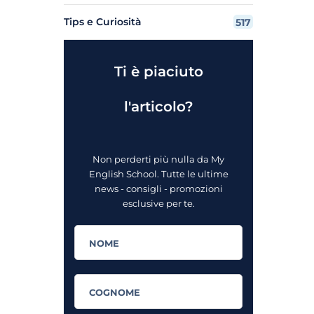
Tips e Curiosità
517
Ti è piaciuto
l'articolo?
Non perderti più nulla da My
English School. Tutte le ultime
news - consigli - promozioni
esclusive per te.