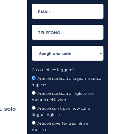
Cosa ti piace leggere?
Articoli dedicati alla grammatica
inglese
Articoli dedicati a inglese nel
mondo del lavoro
he
solo
Articoli con tips e new sulla
lingua inglese
Articoli divertenti su film e
musica