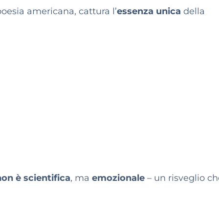
oesia americana, cattura l’
essenza unica
della
on è scientifica
, ma
emozionale
– un risveglio c