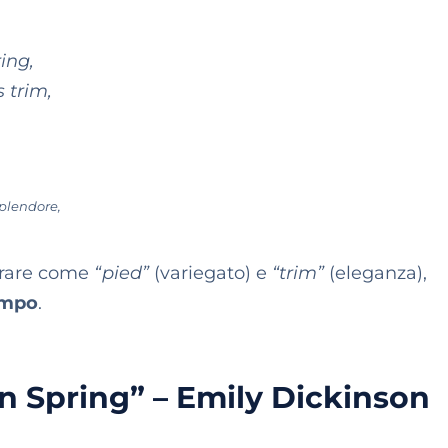
ing,
 trim,
splendore,
 rare come
“pied”
(variegato) e
“trim”
(eleganza),
empo
.
 in Spring” – Emily Dickinson