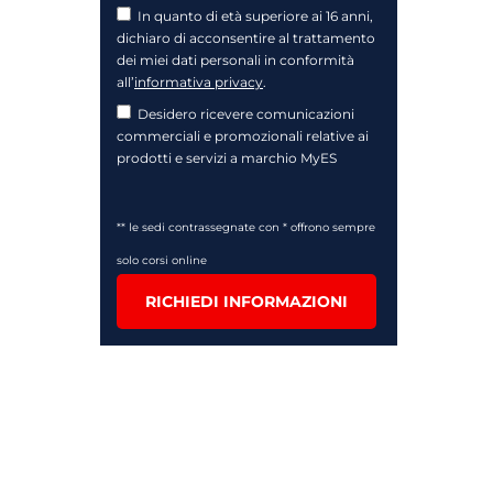
In quanto di età superiore ai 16 anni,
dichiaro di acconsentire al trattamento
dei miei dati personali in conformità
all’
informativa privacy
.
Desidero ricevere comunicazioni
commerciali e promozionali relative ai
prodotti e servizi a marchio MyES
** le sedi contrassegnate con * offrono sempre
solo corsi online
RICHIEDI INFORMAZIONI