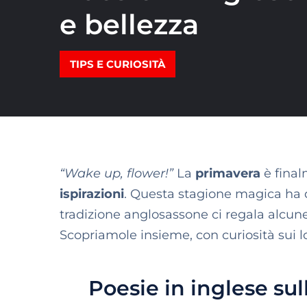
e bellezza
TIPS E CURIOSITÀ
“Wake up, flower!”
La
primavera
è final
ispirazioni
. Questa stagione magica ha
tradizione anglosassone ci regala alcun
Scopriamole insieme, con curiosità sui lo
Poesie in inglese su