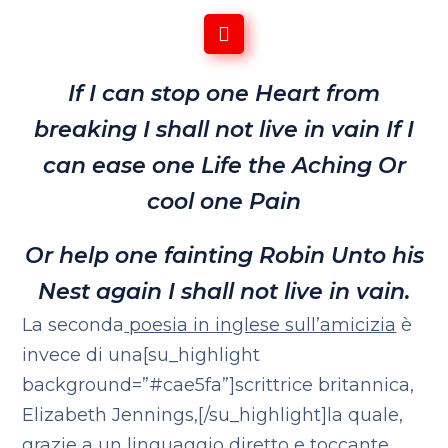
If I can stop one Heart from
breaking
I shall not live in vain
If I
can ease one Life the Aching
Or
cool one Pain
Or help one fainting Robin
Unto his
Nest again
I shall not live in vain.
La seconda
poesia in inglese sull’amicizia
è
invece di una[su_highlight
background=”#cae5fa”]scrittrice britannica,
Elizabeth Jennings,[/su_highlight]la quale,
grazie a un linguaggio diretto e toccante,