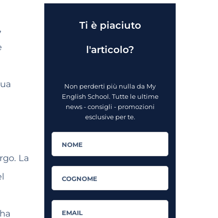
Ti è piaciuto
,
e
l'articolo?
gua
Non perderti più nulla da My
English School. Tutte le ultime
news - consigli - promozioni
esclusive per te.
rgo. La
el
 ha