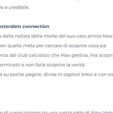
e e credibile.
sterdam connection
a dalla notizia della morte del suo caro amico Max
er quella meta per cercare di scoprire cosa sia
cerca dal club calcistico che Max gestiva, ma scopr
erminato a non farle scoprire la verità.
a su poche pagine, divise in capitoli brevi e con v
lo di congiunzione tra una senza tetto di New York