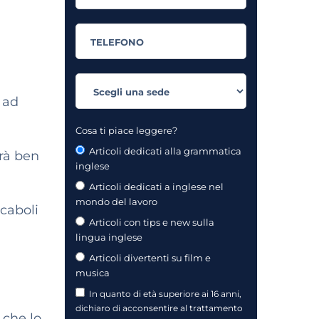
 ad
Cosa ti piace leggere?
Articoli dedicati alla grammatica
irà ben
inglese
Articoli dedicati a inglese nel
mondo del lavoro
ocaboli
Articoli con tips e new sulla
lingua inglese
Articoli divertenti su film e
musica
In quanto di età superiore ai 16 anni,
dichiaro di acconsentire al trattamento
 che lo