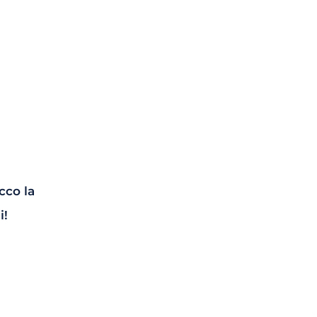
Ecco la
i!