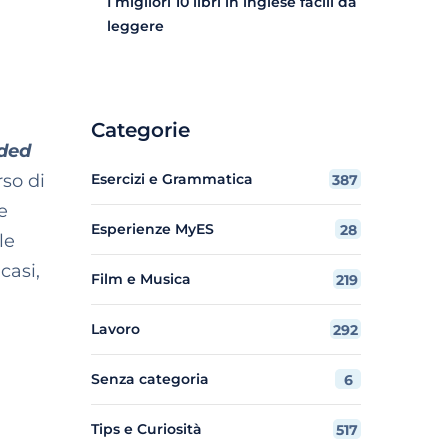
I migliori 10 libri in inglese facili da
leggere
Categorie
ded
rso di
Esercizi e Grammatica
387
e
Esperienze MyES
28
le
casi,
Film e Musica
219
Lavoro
292
Senza categoria
6
Tips e Curiosità
517