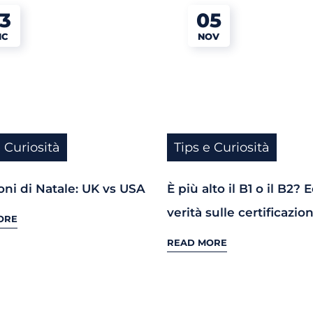
3
05
IC
NOV
e Curiosità
Tips e Curiosità
oni di Natale: UK vs USA
È più alto il B1 o il B2? 
verità sulle certificazion
ORE
READ MORE