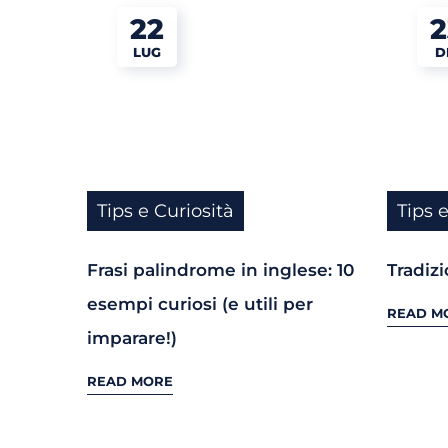
22
2
LUG
D
Tips e Curiosità
Tips 
Frasi palindrome in inglese: 10
Tradizi
esempi curiosi (e utili per
READ M
imparare!)
READ MORE