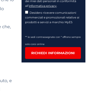
dei miei dati personali in conformità
all’
informativa privacy
.
lo
Desidero ricevere comunicazioni
commerciali e promozionali relative ai
prodotti e servizi a marchio MyES
e che,
** le sedi contrassegnate con * offrono sempre
solo corsi online
RICHIEDI INFORMAZIONI
uto, e
i