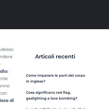
desso
Articoli recenti
endere
e
dio:
Come imparare le parti del corpo
ente
in inglese?
ranno
Cosa significano red flag,
 con
gaslighting e love bombing?
lese di