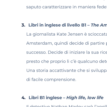
saputo caratterizzare in maniera fedel
Libri in inglese di livello B1 –
The Am
La giornalista Kate Jensen è scioccat
Amsterdam, quindi decide di partire p
successo. Decide di iniziare la sua ri
presto che proprio lì c’è qualcuno det
Una storia accattivante che si svilupp
di facile comprensione.
Libri B1 inglese –
High life, low life
Il detective Nathan Marley sarà l’anel