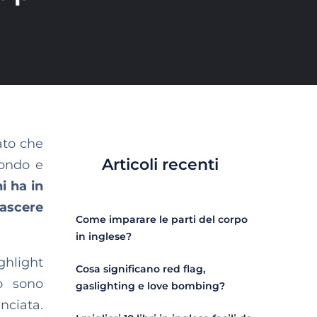
ato che
Articoli recenti
mondo e
i ha in
nascere
Come imparare le parti del corpo
in inglese?
ghlight
Cosa significano red flag,
o sono
gaslighting e love bombing?
nciata.