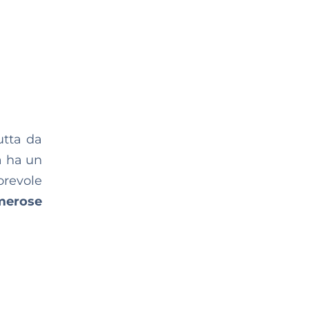
utta da
a ha un
orevole
umerose