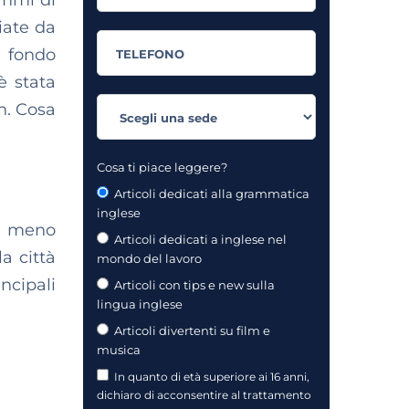
ammi di
viate da
n fondo
è stata
h. Cosa
Cosa ti piace leggere?
Articoli dedicati alla grammatica
inglese
to meno
Articoli dedicati a inglese nel
la città
mondo del lavoro
ncipali
Articoli con tips e new sulla
lingua inglese
Articoli divertenti su film e
musica
In quanto di età superiore ai 16 anni,
dichiaro di acconsentire al trattamento