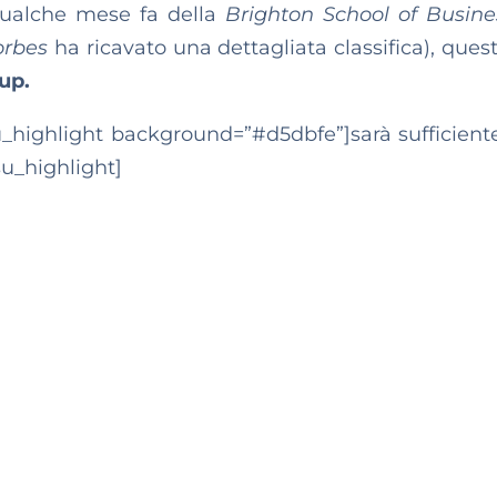
qualche mese fa della
Brighton School of Busin
orbes
ha ricavato una dettagliata classifica), ques
tup.
[su_highlight background=”#d5dbfe”]sarà sufficient
su_highlight]