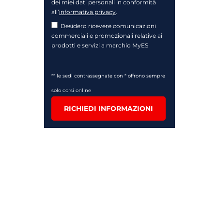
dei miei dati personali in conformità
all’
informativa privacy
.
Desidero ricevere comunicazioni
commerciali e promozionali relative ai
prodotti e servizi a marchio MyES
** le sedi contrassegnate con * offrono sempre
solo corsi online
RICHIEDI INFORMAZIONI