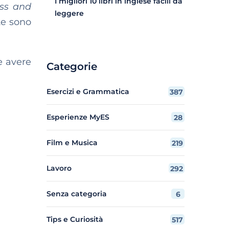
I migliori 10 libri in inglese facili da
ess and
leggere
te sono
e avere
Categorie
Esercizi e Grammatica
387
Esperienze MyES
28
Film e Musica
219
Lavoro
292
Senza categoria
6
Tips e Curiosità
517