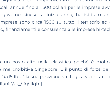
 significa anche ampi investimenti, ottimi progr
fiscali annue fino a 1.500 dollari per le imprese av
Il governo cinese, a inizio anno, ha istituito u
 imprese sono circa 1500 su tutto il territorio ed 
o, finanziamenti e consulenza alle imprese hi-tec
a un posto alto nella classifica poiché è mol
va ma proibitiva Singapore. E il punto di forza del
#d5dbfe”]la sua posizione strategica vicina ai pri
diani.[/su_highlight]