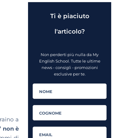
Ti è piaciuto
l'articolo?
Non perderti più nulla da My
English School. Tutte le ultime
news - consigli - promozioni
esclusive per te.
traino a
” non è