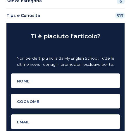
Senza categoria
6
Tips e Curiosità
517
Ti è piaciuto l'articolo?
Non perderti più nulla da My English School. Tutte le
ultime news - consigli - promozioni esclusive per te.