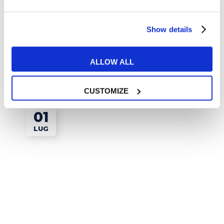
Augurare buona fortuna in inglese: tutti i
Show details
modi per farlo
READ MORE
ALLOW ALL
CUSTOMIZE
01
LUG