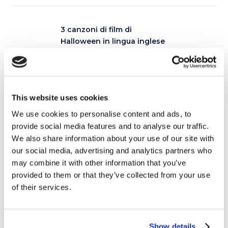
3 canzoni di film di
Halloween in lingua inglese
per bambini
27 SETTEMBRE 2018
7 consigli per gli italiani che
This website uses cookies
vogliono trovare lavoro a
Londra
We use cookies to personalise content and ads, to
2 OTTOBRE 2018
provide social media features and to analyse our traffic.
We also share information about your use of our site with
our social media, advertising and analytics partners who
may combine it with other information that you’ve
provided to them or that they’ve collected from your use
Articoli correlati
of their services.
Show details