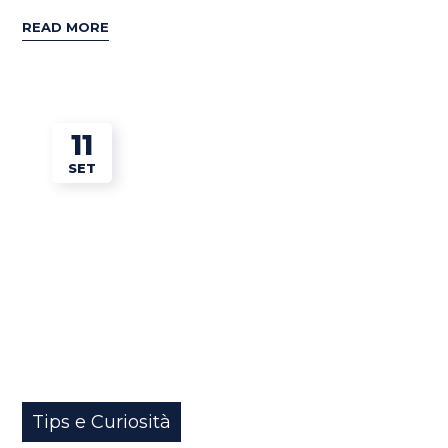
READ MORE
11
SET
Tips e Curiosità