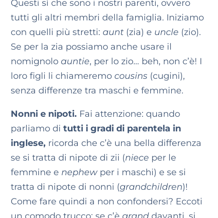
Questi sì che sono i nostri parenti, ovvero
tutti gli altri membri della famiglia. Iniziamo
con quelli più stretti:
aunt
(zia) e
uncle
(zio).
Se per la zia possiamo anche usare il
nomignolo
auntie
, per lo zio… beh, non c’è! I
loro figli li chiameremo
cousins
(cugini),
senza differenze tra maschi e femmine.
Nonni e nipoti.
Fai attenzione: quando
parliamo di
tutti i gradi di parentela in
inglese,
ricorda che c’è una bella differenza
se si tratta di nipote di zii (
niece
per le
femmine e
nephew
per i maschi) e se si
tratta di nipote di nonni (
grandchildren
)!
Come fare quindi a non confondersi? Eccoti
un comodo trucco: se c’è
grand
davanti, si