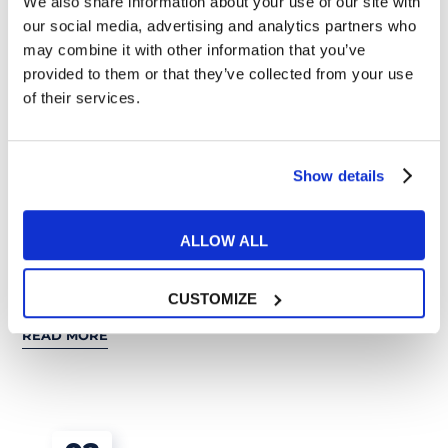
We also share information about your use of our site with
our social media, advertising and analytics partners who
may combine it with other information that you’ve
provided to them or that they’ve collected from your use
of their services.
Show details
Tips e Curiosità
ALLOW ALL
Consigli di lettura in inglese per adolescenti:
i migliori libri per ragazzi di 12 anni!
CUSTOMIZE
READ MORE