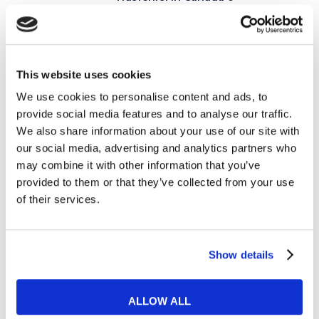
Australia? Ecco la guida per
fare la scelta giusta!
21 GIUGNO 2018
This website uses cookies
We use cookies to personalise content and ads, to
provide social media features and to analyse our traffic.
Articoli correlati
We also share information about your use of our site with
our social media, advertising and analytics partners who
may combine it with other information that you’ve
provided to them or that they’ve collected from your use
12
of their services.
MAG
Show details
ALLOW ALL