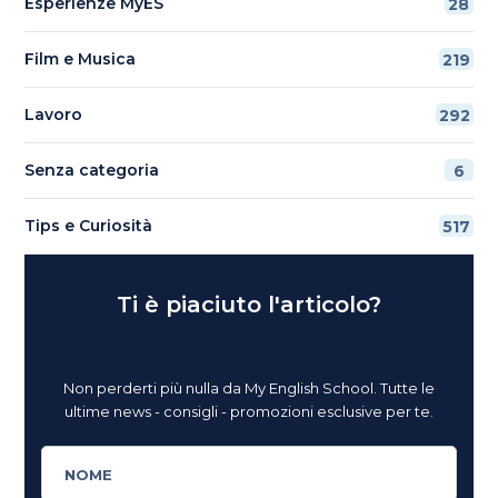
Esperienze MyES
28
Film e Musica
219
Lavoro
292
Senza categoria
6
Tips e Curiosità
517
Ti è piaciuto l'articolo?
Non perderti più nulla da My English School. Tutte le
ultime news - consigli - promozioni esclusive per te.