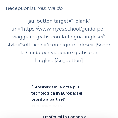
Receptionist:
Yes, we do.
[su_button target=”_blank”
url=”https://www.myes.school/guida-per-
viaggiare-gratis-con-la-lingua-inglese/”
style=”soft” icon=”icon: sign-in” desc=”]Scopri
la Guida per viaggiare gratis con
l’Inglese[/su_button]
È Amsterdam la città più
tecnologica in Europa: sei
pronto a partire?
12 GIUGNO 2018
Trasferirsi in Canada o