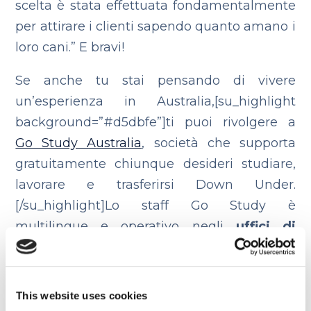
scelta è stata effettuata fondamentalmente
per attirare i clienti sapendo quanto amano i
loro cani.” E bravi!
Se anche tu stai pensando di vivere
un’esperienza in Australia,[su_highlight
background=”#d5dbfe”]ti puoi rivolgere a
Go Study Australia
, società che supporta
gratuitamente chiunque desideri studiare,
lavorare e trasferirsi Down Under.
[/su_highlight]Lo staff Go Study è
multilingue e operativo negli
uffici di
Milano, Roma, Sydney, Melbourne,
Brisbane, Perth, Madrid, Barcellona,
Valencia, Tolosa e Parigi.
This website uses cookies