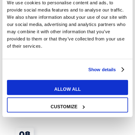
We use cookies to personalise content and ads, to
provide social media features and to analyse our traffic.
We also share information about your use of our site with
Come usare le espressioni
our social media, advertising and analytics partners who
di quantità in inglese
may combine it with other information that you’ve
2 GIUGNO 2017
provided to them or that they’ve collected from your use
of their services.
I cantanti italiani più famosi
all'estero
6 GIUGNO 2017
Show details
ALLOW ALL
Articoli correlati
CUSTOMIZE
08