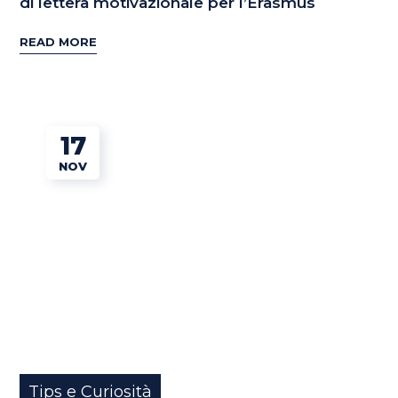
di lettera motivazionale per l’Erasmus
READ MORE
17
NOV
Tips e Curiosità