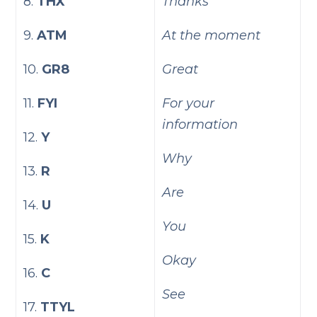
8.
THX
Thanks
9.
ATM
At the moment
10.
GR8
Great
11.
FYI
For your
information
12.
Y
Why
13.
R
Are
14.
U
You
15.
K
Okay
16.
C
See
17.
TTYL