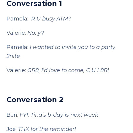
Conversation 1
Pamela:
R U busy ATM?
Valerie:
No, y?
Pamela:
I wanted to invite you to a party
2nite
Valerie:
GR8, I’d love to come, C U L8R!
Conversation 2
Ben:
FYI, Tina’s b-day is next week
Joe:
THX for the reminder!