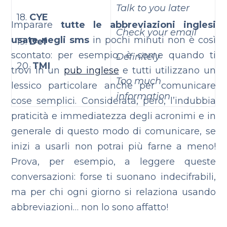
Talk to you later
18.
CYE
Imparare
tutte le abbreviazioni inglesi
Check your email
usate negli sms
in pochi minuti non è così
19.
Def
scontato: per esempio, è come quando ti
Definitely
20.
TMI
trovi in un
pub inglese
e tutti utilizzano un
Too much
lessico particolare anche per comunicare
information
cose semplici. Considerata, però, l’indubbia
praticità e immediatezza degli acronimi e in
generale di questo modo di comunicare, se
inizi a usarli non potrai più farne a meno!
Prova, per esempio, a leggere queste
conversazioni: forse ti suonano indecifrabili,
ma per chi ogni giorno si relaziona usando
abbreviazioni… non lo sono affatto!