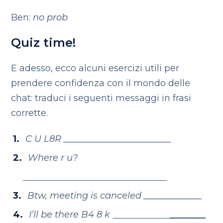
Ben:
no prob
Quiz time!
E adesso, ecco alcuni esercizi utili per
prendere confidenza con il mondo delle
chat: traduci i seguenti messaggi in frasi
corrette.
C U L8R ________________________
Where r u?
Btw, meeting is canceled _____________
I’ll be there B4 8 k
________