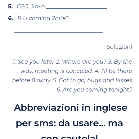
G2G, Xoxo ______________________
R U coming 2nite?
Soluzioni
1. See you later
2.
Where are you?
3.
By the
way, meeting is canceled.
4. I’ll be there
before 8 okay.
5. Got to go, hugs and kisses
6. Are you coming tonight?
Abbreviazioni in inglese
per sms:
da usare… ma
con cautela!