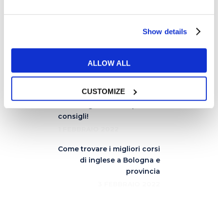
Enjoy!
Show details
Alexandra P. – Teacher
ALLOW ALL
Corsi di inglese a Roma con
CUSTOMIZE
madrelingua: trova il
teacher giusto con questi
consigli!
1 FEBBRAIO 2022
Come trovare i migliori corsi
di inglese a Bologna e
provincia
3 FEBBRAIO 2022