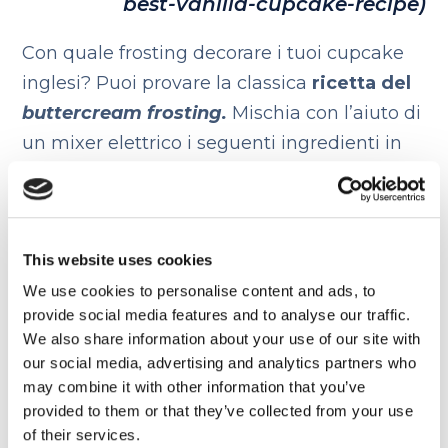
best-vanilla-cupcake-recipe)
Con quale frosting decorare i tuoi cupcake
inglesi? Puoi provare la classica
ricetta del
buttercream frosting.
Mischia con l’aiuto di
un mixer elettrico i seguenti ingredienti in
ordine:
1 cup unsalted butter at room
This website uses cookies
temperature,
We use cookies to personalise content and ads, to
2 tablespoons milk, very gradually
provide social media features and to analyse our traffic.
450 g powdered sugar,
We also share information about your use of our site with
our social media, advertising and analytics partners who
1 teaspoon vanilla extract (could
may combine it with other information that you’ve
provided to them or that they’ve collected from your use
substitute with another extract)
of their services.