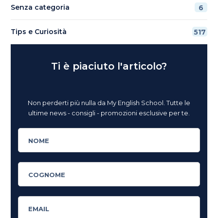
Senza categoria
6
Tips e Curiosità
517
Ti è piaciuto l'articolo?
Non perderti più nulla da My English School. Tutte le
ultime news - consigli - promozioni esclusive per te.