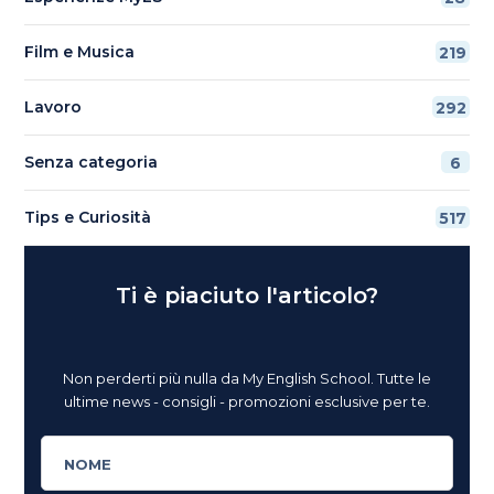
Film e Musica
219
Lavoro
292
Senza categoria
6
Tips e Curiosità
517
Ti è piaciuto l'articolo?
Non perderti più nulla da My English School. Tutte le
ultime news - consigli - promozioni esclusive per te.