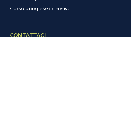
Corso di inglese intensivo
CONTATTACI
Contatti
La scuola più vicina
Tutte le scuole
Info corsi di inglese
SCOPRI DI PIÙ
Magazine