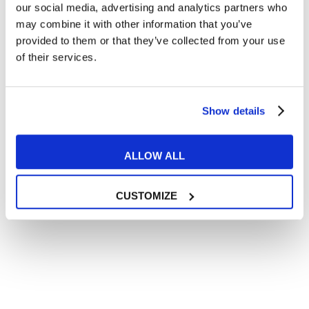
In quanto di età superiore ai 16 anni, dichiaro di acconsentire
our social media, advertising and analytics partners who
al trattamento dei miei dati personali in conformità
may combine it with other information that you’ve
all’
informativa privacy
.
provided to them or that they’ve collected from your use
Desidero ricevere comunicazioni commerciali e promozionali
of their services.
relative ai prodotti e servizi a marchio MyES
** le sedi contrassegnate con * offrono sempre solo corsi online
Show details
RICHIEDI INFORMAZIONI
ALLOW ALL
CUSTOMIZE