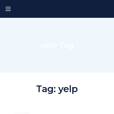
yelp Tag
Tag:
yelp