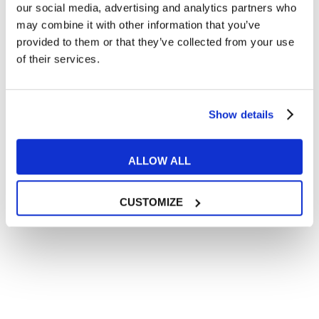
In quanto di età superiore ai 16 anni, dichiaro di acconsentire
our social media, advertising and analytics partners who
al trattamento dei miei dati personali in conformità
may combine it with other information that you’ve
all’
informativa privacy
.
provided to them or that they’ve collected from your use
Desidero ricevere comunicazioni commerciali e promozionali
of their services.
relative ai prodotti e servizi a marchio MyES
** le sedi contrassegnate con * offrono sempre solo corsi online
Show details
RICHIEDI INFORMAZIONI
ALLOW ALL
CUSTOMIZE