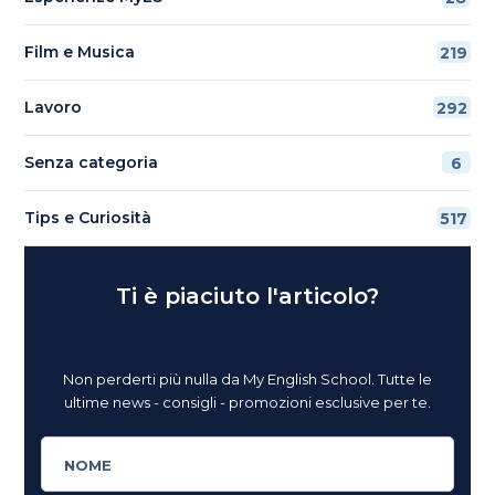
Film e Musica
219
Lavoro
292
Senza categoria
6
Tips e Curiosità
517
Ti è piaciuto l'articolo?
Non perderti più nulla da My English School. Tutte le
ultime news - consigli - promozioni esclusive per te.