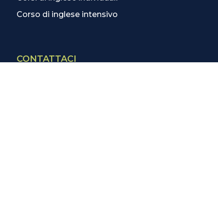
Corso di inglese intensivo
CONTATTACI
Contatti
La scuola più vicina
Tutte le scuole
Info corsi di inglese
SCOPRI DI PIÙ
Magazine