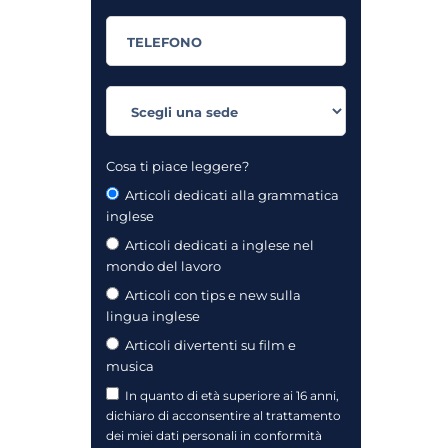
Cosa ti piace leggere?
Articoli dedicati alla grammatica
inglese
Articoli dedicati a inglese nel
mondo del lavoro
Articoli con tips e new sulla
lingua inglese
Articoli divertenti su film e
musica
In quanto di età superiore ai 16 anni,
dichiaro di acconsentire al trattamento
dei miei dati personali in conformità