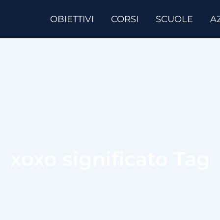
OBIETTIVI
CORSI
SCUOLE
A
xoxo significato Tag