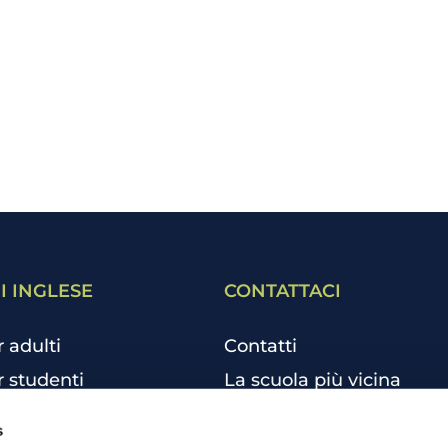
I INGLESE
CONTATTACI
r adulti
Contatti
r studenti
La scuola più vicina
r bambini e ragazzi
Tutte le scuole
s