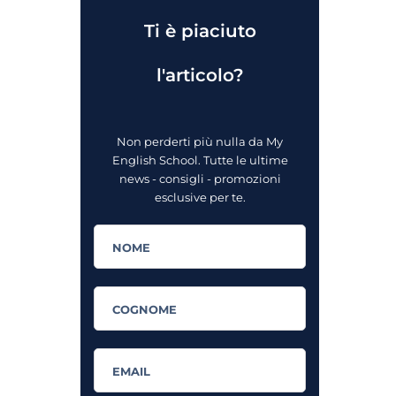
Ti è piaciuto
l'articolo?
Non perderti più nulla da My
English School. Tutte le ultime
news - consigli - promozioni
esclusive per te.