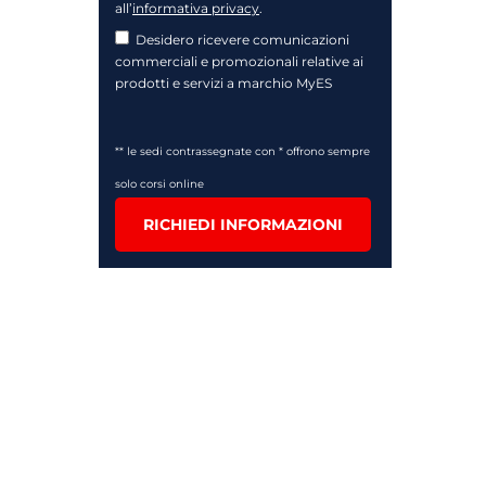
all’
informativa privacy
.
Desidero ricevere comunicazioni
commerciali e promozionali relative ai
prodotti e servizi a marchio MyES
** le sedi contrassegnate con * offrono sempre
solo corsi online
RICHIEDI INFORMAZIONI