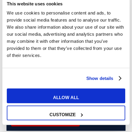
This website uses cookies
We use cookies to personalise content and ads, to
provide social media features and to analyse our traffic.
Cosa ti piace leggere?
We also share information about your use of our site with
Articoli dedicati alla grammatica inglese
our social media, advertising and analytics partners who
Articoli dedicati a inglese nel mondo del lavoro
may combine it with other information that you’ve
Articoli con tips e new sulla lingua inglese
provided to them or that they’ve collected from your use
Articoli divertenti su film e musica
of their services.
In quanto di età superiore ai 16 anni, dichiaro di acconsentire
al trattamento dei miei dati personali in conformità
all’
informativa privacy
.
Show details
Desidero ricevere comunicazioni commerciali e promozionali
relative ai prodotti e servizi a marchio MyES
ALLOW ALL
** le sedi contrassegnate con * offrono sempre solo corsi online
CUSTOMIZE
RICHIEDI INFORMAZIONI