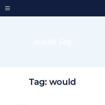
would Tag
Tag:
would