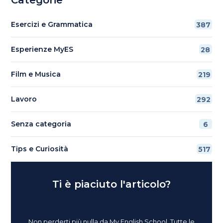
Esercizi e Grammatica
387
Esperienze MyES
28
Film e Musica
219
Lavoro
292
Senza categoria
6
Tips e Curiosità
517
Ti è piaciuto l'articolo?
Non perderti più nulla da My English School. Tutte le