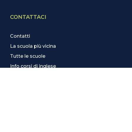
CONTATTACI
Contatti
La scuola più vicina
Tutte le scuole
Info corsi di inglese
SCOPRI DI PIÙ
Magazine
3 Lezioni Omaggio