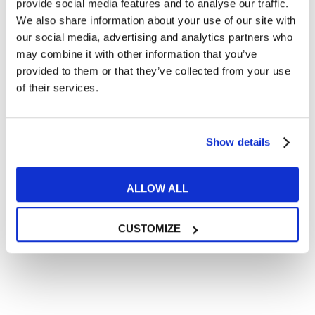
provide social media features and to analyse our traffic.
We also share information about your use of our site with
Articoli con tips e new sulla lingua inglese
our social media, advertising and analytics partners who
Articoli divertenti su film e musica
may combine it with other information that you’ve
In quanto di età superiore ai 16 anni, dichiaro di acconsentire
provided to them or that they’ve collected from your use
al trattamento dei miei dati personali in conformità
of their services.
all’
informativa privacy
.
Desidero ricevere comunicazioni commerciali e promozionali
relative ai prodotti e servizi a marchio MyES
Show details
** le sedi contrassegnate con * offrono sempre solo corsi online
ALLOW ALL
RICHIEDI INFORMAZIONI
CUSTOMIZE