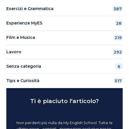
Esercizi e Grammatica
387
Esperienze MyES
28
Film e Musica
219
Lavoro
292
Senza categoria
6
Tips e Curiosità
517
Ti è piaciuto l'articolo?
Non perderti più nulla da My English School. Tutte le
ultime news - consigli - promozioni esclusive per te.