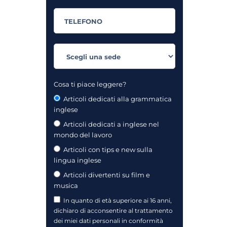
Cosa ti piace leggere?
Articoli dedicati alla grammatica
inglese
Articoli dedicati a inglese nel
mondo del lavoro
Articoli con tips e new sulla
lingua inglese
Articoli divertenti su film e
musica
In quanto di età superiore ai 16 anni,
dichiaro di acconsentire al trattamento
dei miei dati personali in conformità