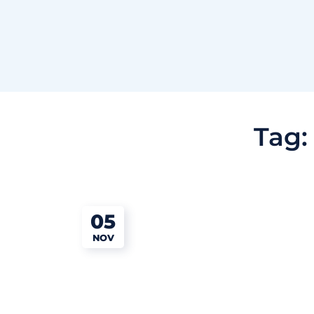
Tag
05
NOV