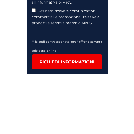
all’
informativa privacy
.
Desidero ricevere comunicazioni
commerciali e promozionali relative ai
prodotti e servizi a marchio MyES
** le sedi contrassegnate con * offrono sempre
solo corsi online
RICHIEDI INFORMAZIONI