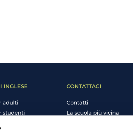
I INGLESE
CONTATTACI
r adulti
Contatti
r studenti
La scuola più vicina
r bambini e ragazzi
Tutte le scuole
s