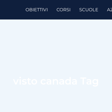
OBIETTIVI
CORSI
SCUOLE
A
visto canada Tag