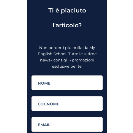
Ti è piaciuto
l'articolo?
Non perderti più nulla da My
English School. Tutte le ultime
news - consigli - promozioni
esclusive per te.