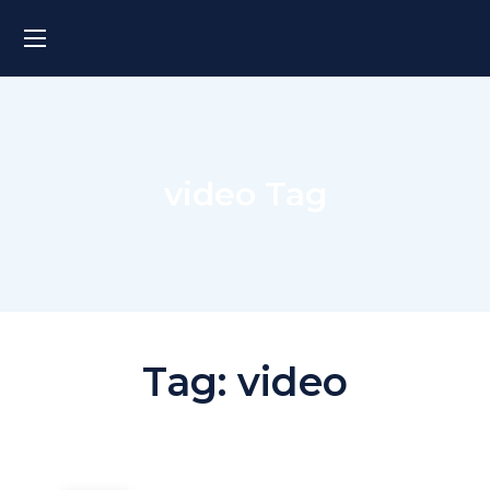
video Tag
Tag:
video