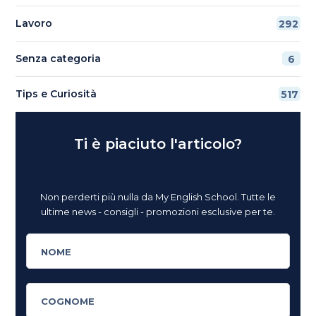
Lavoro
292
Senza categoria
6
Tips e Curiosità
517
Ti è piaciuto l'articolo?
Non perderti più nulla da My English School. Tutte le
ultime news - consigli - promozioni esclusive per te.