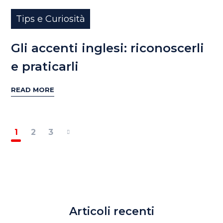
Tips e Curiosità
Gli accenti inglesi: riconoscerli
e praticarli
READ MORE
1
2
3
Articoli recenti