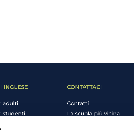
I INGLESE
CONTATTACI
r adulti
Contatti
r studenti
La scuola più vicina
r bambini e ragazzi
Tutte le scuole
s