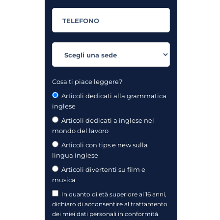
Cosa ti piace leggere?
Articoli dedicati alla grammatica
inglese
Articoli dedicati a inglese nel
mondo del lavoro
Articoli con tips e new sulla
lingua inglese
Articoli divertenti su film e
musica
In quanto di età superiore ai 16 anni,
dichiaro di acconsentire al trattamento
dei miei dati personali in conformità