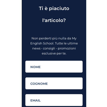
Ti è piaciuto
l'articolo?
Non perderti più nulla da My
English School. Tutte le ultime
news - consigli - promozioni
esclusive per te.