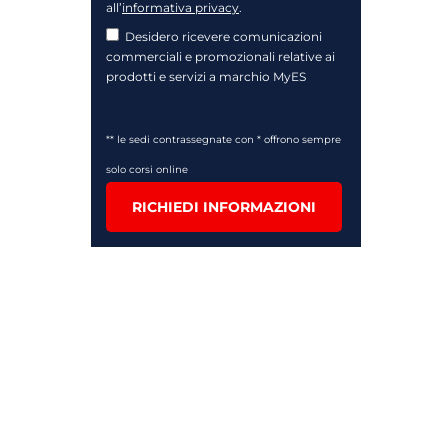
all’
informativa privacy
.
Desidero ricevere comunicazioni
commerciali e promozionali relative ai
prodotti e servizi a marchio MyES
** le sedi contrassegnate con * offrono sempre
solo corsi online
RICHIEDI INFORMAZIONI