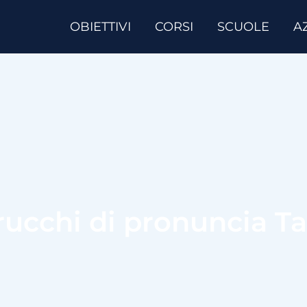
OBIETTIVI
CORSI
SCUOLE
A
rucchi di pronuncia T