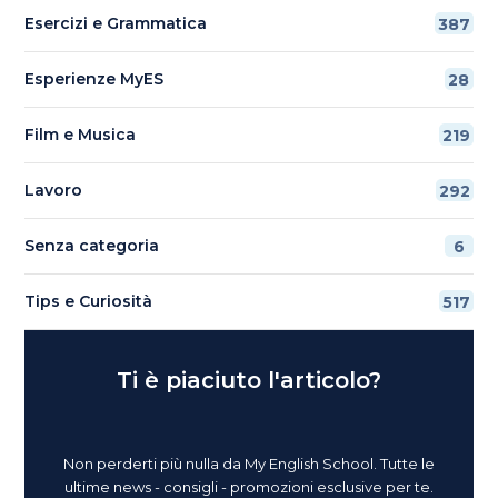
Esercizi e Grammatica
387
Esperienze MyES
28
Film e Musica
219
Lavoro
292
Senza categoria
6
Tips e Curiosità
517
Ti è piaciuto l'articolo?
Non perderti più nulla da My English School. Tutte le
ultime news - consigli - promozioni esclusive per te.