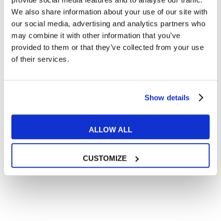
Articoli con tips e new sulla lingua inglese
We also share information about your use of our site with
our social media, advertising and analytics partners who
Articoli divertenti su film e musica
may combine it with other information that you’ve
In quanto di età superiore ai 16 anni, dichiaro di acconsentire
provided to them or that they’ve collected from your use
al trattamento dei miei dati personali in conformità
all’
informativa privacy
.
of their services.
Desidero ricevere comunicazioni commerciali e promozionali
relative ai prodotti e servizi a marchio MyES
Show details
** le sedi contrassegnate con * offrono sempre solo corsi online
ALLOW ALL
RICHIEDI INFORMAZIONI
CUSTOMIZE