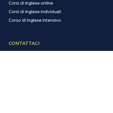
Corsi di inglese online
Corsi di inglese individuali
Corso di inglese intensivo
CONTATTACI
Contatti
La scuola più vicina
Tutte le scuole
Info corsi di inglese
SCOPRI DI PIÙ