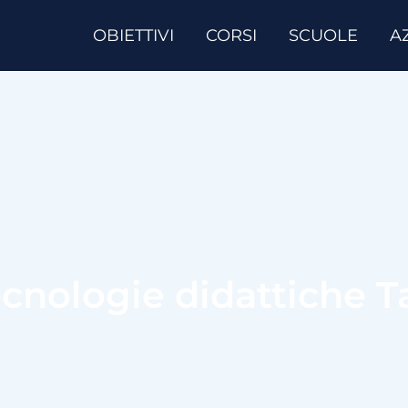
OBIETTIVI
CORSI
SCUOLE
A
ecnologie didattiche T