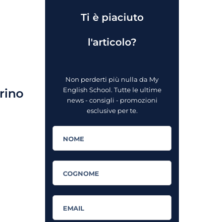
Ti è piaciuto
l'articolo?
Non perderti più nulla da My
English School. Tutte le ultime
orino
news - consigli - promozioni
esclusive per te.