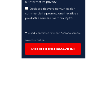
all’
informativa privacy
.
Desidero ricevere comunicazioni
commerciali e promozionali relative ai
prodotti e servizi a marchio MyES
** le sedi contrassegnate con * offrono sempre
solo corsi online
RICHIEDI INFORMAZIONI