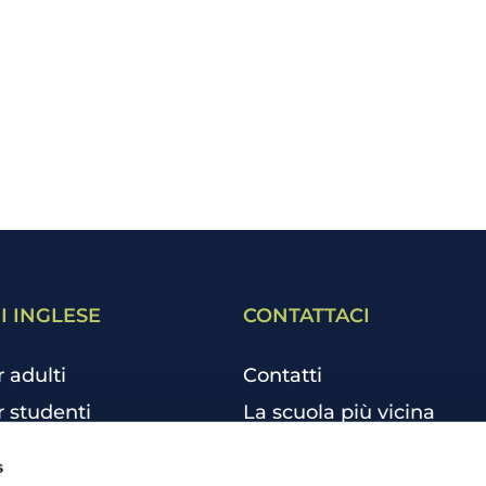
I INGLESE
CONTATTACI
r adulti
Contatti
r studenti
La scuola più vicina
r bambini e ragazzi
Tutte le scuole
s