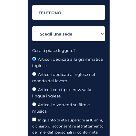
Cosa ti piace leggere?
Articoli dedicati alla grammatica
inglese
Articoli dedicati a inglese nel
mondo del lavoro
Articoli con tips e new sulla
lingua inglese
Articoli divertenti su film e
musica
In quanto di età superiore ai 16 anni,
dichiaro di acconsentire al trattamento
dei miei dati personali in conformità