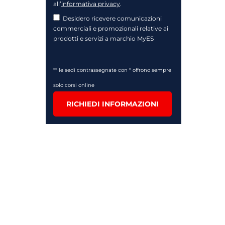
all’
informativa privacy
.
Desidero ricevere comunicazioni
commerciali e promozionali relative ai
prodotti e servizi a marchio MyES
** le sedi contrassegnate con * offrono sempre
solo corsi online
RICHIEDI INFORMAZIONI