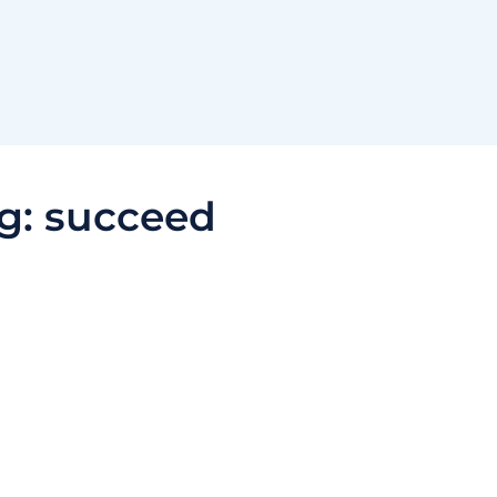
g:
succeed