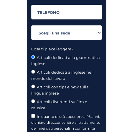
Cosa ti piace leggere?
Articoli dedicati alla grammatica
inglese
Articoli dedicati a inglese nel
mondo del lavoro
Articoli con tips e new sulla
lingua inglese
Articoli divertenti su film e
musica
In quanto di età superiore ai 16 anni,
dichiaro di acconsentire al trattamento
dei miei dati personali in conformità