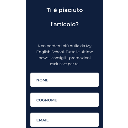
Ti è piaciuto
l'articolo?
Non perderti più nulla da My
English School. Tutte le ultime
news - consigli - promozioni
esclusive per te.