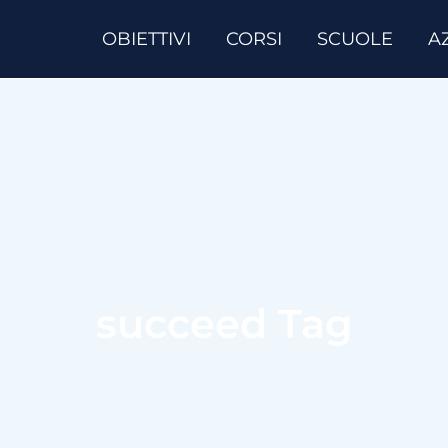
OBIETTIVI
CORSI
SCUOLE
A
succeed Tag