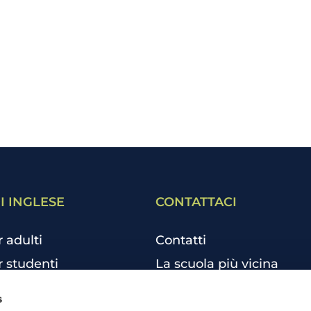
I INGLESE
CONTATTACI
r adulti
Contatti
r studenti
La scuola più vicina
r bambini e ragazzi
Tutte le scuole
s