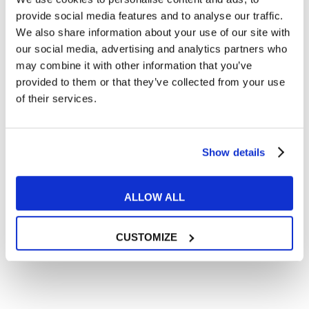
Articoli dedicati alla grammatica inglese
provide social media features and to analyse our traffic.
Articoli dedicati a inglese nel mondo del lavoro
We also share information about your use of our site with
Articoli con tips e new sulla lingua inglese
our social media, advertising and analytics partners who
may combine it with other information that you’ve
Articoli divertenti su film e musica
provided to them or that they’ve collected from your use
In quanto di età superiore ai 16 anni, dichiaro di acconsentire
of their services.
al trattamento dei miei dati personali in conformità
all’
informativa privacy
.
Desidero ricevere comunicazioni commerciali e promozionali
relative ai prodotti e servizi a marchio MyES
Show details
** le sedi contrassegnate con * offrono sempre solo corsi online
ALLOW ALL
RICHIEDI INFORMAZIONI
CUSTOMIZE