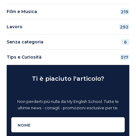
Film e Musica
219
Lavoro
292
Senza categoria
6
Tips e Curiosità
517
Ti è piaciuto l'articolo?
Non perderti più nulla da My English School. Tutte le
ultime news - consigli - promozioni esclusive per te.