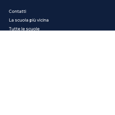
Contatti
La scuola più vicina
Tutte le scuole
Info corsi di inglese
SCOPRI DI PIÙ
Magazine
3 Lezioni Omaggio
Welfare
Test di inglese
Convenzioni Nazionali