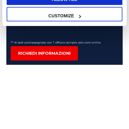
al trattamento dei miei dati personali in conformità
all’
informativa privacy
.
CUSTOMIZE
Desidero ricevere comunicazioni commerciali e promozionali
relative ai prodotti e servizi a marchio MyES
** le sedi contrassegnate con * offrono sempre solo corsi online
RICHIEDI INFORMAZIONI