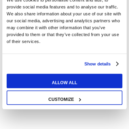
Articoli dedicati alla grammatica inglese
provide social media features and to analyse our traffic.
Articoli dedicati a inglese nel mondo del lavoro
We also share information about your use of our site with
Articoli con tips e new sulla lingua inglese
our social media, advertising and analytics partners who
may combine it with other information that you’ve
Articoli divertenti su film e musica
provided to them or that they’ve collected from your use
In quanto di età superiore ai 16 anni, dichiaro di acconsentire
of their services.
al trattamento dei miei dati personali in conformità
all’
informativa privacy
.
Desidero ricevere comunicazioni commerciali e promozionali
relative ai prodotti e servizi a marchio MyES
Show details
** le sedi contrassegnate con * offrono sempre solo corsi online
ALLOW ALL
RICHIEDI INFORMAZIONI
CUSTOMIZE