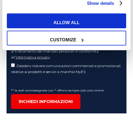
Cosa ti piace leggere?
Show details
Articoli dedicati alla grammatica inglese
Articoli dedicati a inglese nel mondo del lavoro
ALLOW ALL
Articoli con tips e new sulla lingua inglese
Articoli divertenti su film e musica
CUSTOMIZE
In quanto di età superiore ai 16 anni, dichiaro di acconsentire
al trattamento dei miei dati personali in conformità
all’
informativa privacy
.
Desidero ricevere comunicazioni commerciali e promozionali
relative ai prodotti e servizi a marchio MyES
** le sedi contrassegnate con * offrono sempre solo corsi online
RICHIEDI INFORMAZIONI