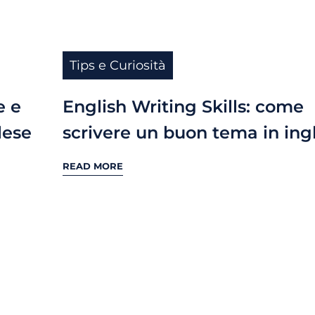
Tips e Curiosità
e e
English Writing Skills: come
lese
scrivere un buon tema in ing
READ MORE