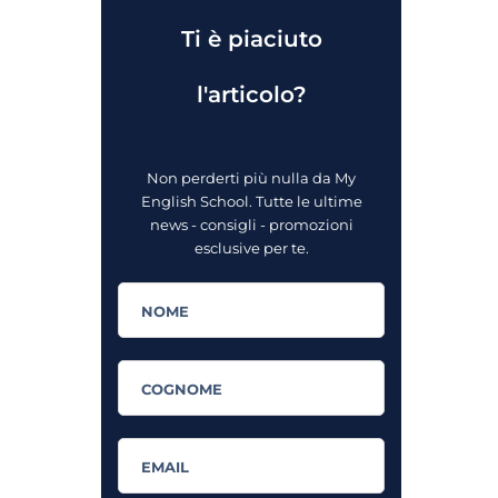
Ti è piaciuto
l'articolo?
Non perderti più nulla da My
English School. Tutte le ultime
news - consigli - promozioni
esclusive per te.