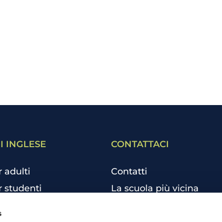
I INGLESE
CONTATTACI
r adulti
Contatti
r studenti
La scuola più vicina
r bambini e ragazzi
Tutte le scuole
s