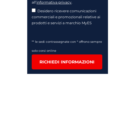
all’
informativa privacy
.
Desidero ricevere comunicazioni
commerciali e promozionali relative ai
prodotti e servizi a marchio MyES
** le sedi contrassegnate con * offrono sempre
solo corsi online
RICHIEDI INFORMAZIONI