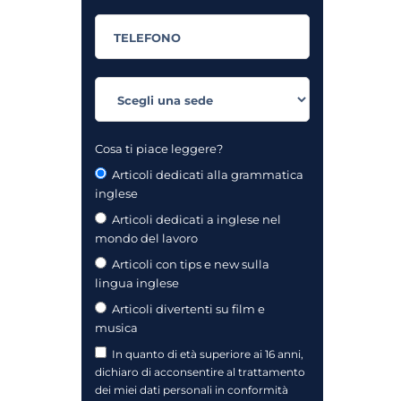
Cosa ti piace leggere?
Articoli dedicati alla grammatica
inglese
Articoli dedicati a inglese nel
mondo del lavoro
Articoli con tips e new sulla
lingua inglese
Articoli divertenti su film e
musica
In quanto di età superiore ai 16 anni,
dichiaro di acconsentire al trattamento
dei miei dati personali in conformità