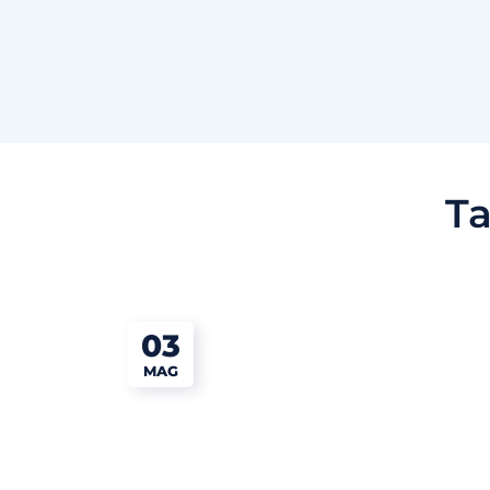
T
03
MAG