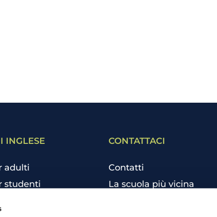
I INGLESE
CONTATTACI
r adulti
Contatti
r studenti
La scuola più vicina
r bambini e ragazzi
Tutte le scuole
s