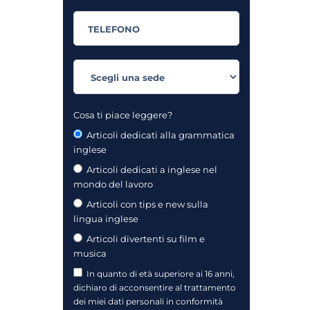
Cosa ti piace leggere?
Articoli dedicati alla grammatica
inglese
Articoli dedicati a inglese nel
mondo del lavoro
Articoli con tips e new sulla
lingua inglese
Articoli divertenti su film e
musica
In quanto di età superiore ai 16 anni,
dichiaro di acconsentire al trattamento
dei miei dati personali in conformità