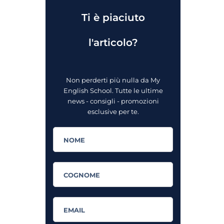
Ti è piaciuto
l'articolo?
Non perderti più nulla da My
English School. Tutte le ultime
news - consigli - promozioni
esclusive per te.