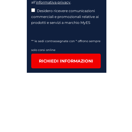
all’
informativa privacy
.
Desidero ricevere comunicazioni
commerciali e promozionali relative ai
prodotti e servizi a marchio MyES
** le sedi contrassegnate con * offrono sempre
solo corsi online
RICHIEDI INFORMAZIONI