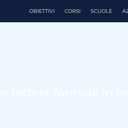
OBIETTIVI
CORSI
SCUOLE
A
r lettera formale in i