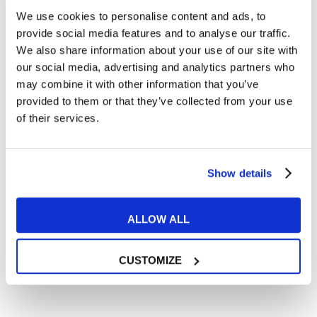
We use cookies to personalise content and ads, to
Cosa ti piace leggere?
provide social media features and to analyse our traffic.
Articoli dedicati alla grammatica inglese
We also share information about your use of our site with
Articoli dedicati a inglese nel mondo del lavoro
our social media, advertising and analytics partners who
Articoli con tips e new sulla lingua inglese
may combine it with other information that you’ve
provided to them or that they’ve collected from your use
Articoli divertenti su film e musica
of their services.
In quanto di età superiore ai 16 anni, dichiaro di acconsentire
al trattamento dei miei dati personali in conformità
all’
informativa privacy
.
Desidero ricevere comunicazioni commerciali e promozionali
Show details
relative ai prodotti e servizi a marchio MyES
ALLOW ALL
** le sedi contrassegnate con * offrono sempre solo corsi online
RICHIEDI INFORMAZIONI
CUSTOMIZE