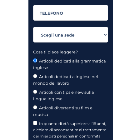
Cosa ti piace leggere?
Articoli dedicati alla grammatica
inglese
Articoli dedicati a inglese nel
mondo del lavoro
Articoli con tips e new sulla
lingua inglese
Articoli divertenti su film e
musica
In quanto di età superiore ai 16 anni,
dichiaro di acconsentire al trattamento
dei miei dati personali in conformità