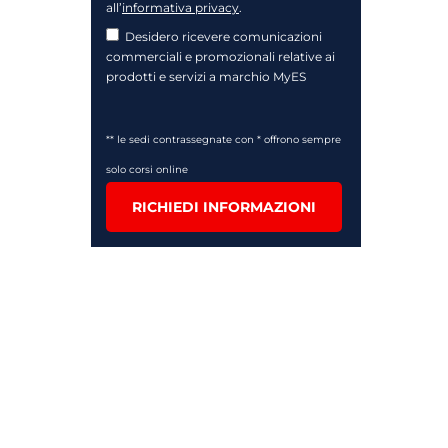
all’
informativa privacy
.
Desidero ricevere comunicazioni
commerciali e promozionali relative ai
prodotti e servizi a marchio MyES
** le sedi contrassegnate con * offrono sempre
solo corsi online
RICHIEDI INFORMAZIONI