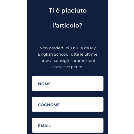
Ti è piaciuto
l'articolo?
Non perderti più nulla da My
English School. Tutte le ultime
news - consigli - promozioni
esclusive per te.