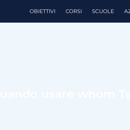
OBIETTIVI
CORSI
SCUOLE
A
uando usare whom T