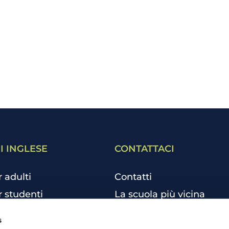
I INGLESE
CONTATTACI
r adulti
Contatti
r studenti
La scuola più vicina
r bambini e ragazzi
Tutte le scuole
s